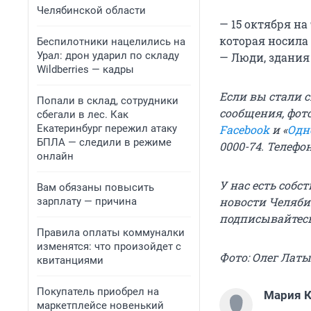
Челябинской области
— 15 октября н
которая носила 
Беспилотники нацелились на
Урал: дрон ударил по складу
— Люди, здания
Wildberries — кадры
Если вы стали 
Попали в склад, сотрудники
сообщения, фот
сбегали в лес. Как
Екатеринбург пережил атаку
Facebook
и «
Одн
БПЛА — следили в режиме
0000-74. Телефо
онлайн
У нас есть собс
Вам обязаны повысить
новости Челяби
зарплату — причина
подписывайтес
Правила оплаты коммуналки
изменятся: что произойдет с
Фото: Олег Лат
квитанциями
Покупатель приобрел на
Мария 
маркетплейсе новенький