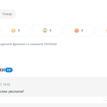
Пожар
0
0
0
ыделите фрагмент и нажмите Ctrl+Enter
ИИ
20
7, 18:52
ролик уволили!