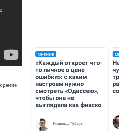
МНЕНИЕ
МНЕНИ
«Каждый откроет что-
Насле
то личное о цене
чудом
ошибки»: с каким
транс
настроем нужно
разне
горение
смотреть «Одиссею»,
совет
чтобы она не
выглядела как фиаско
Надежда Губарь