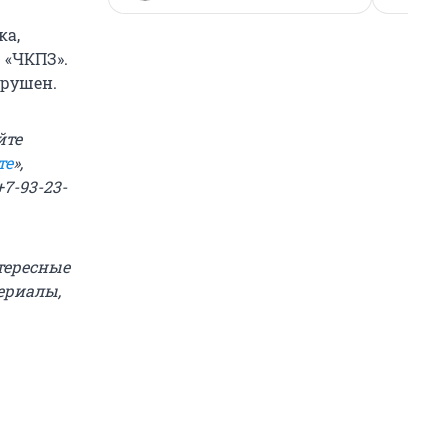
ка,
 «ЧКПЗ».
арушен.
йте
те
»,
+7-93-23-
тересные
ериалы,