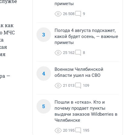
-службе
приметы
26 508
9
к как
Погода 4 августа подскажет,
го МЧС
3
какой будет осень, — важные
ка
приметы
кая
25 162
8
ия
Военком Челябинской
4
области ушел на СВО
ра —
21 013
109
Пошли в «отказ». Кто и
5
почему продает пункты
выдачи заказов Wildberries в
Челябинске
20 195
195