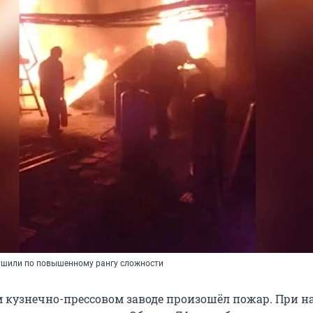
ушили по повышенному рангу сложности
 кузнечно-прессовом заводе произошёл пожар. При н