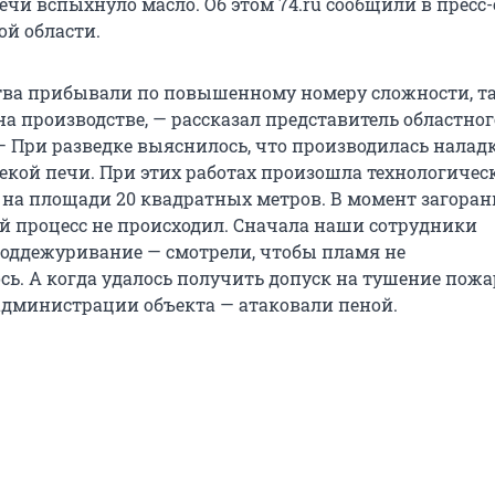
ечи вспыхнуло масло. Об этом 74.ru сообщили в пресс
й области.
тва прибывали по повышенному номеру сложности, та
на производстве, — рассказал представитель областно
 При разведке выяснилось, что производилась налад
екой печи. При этих работах произошла технологичес
на площади 20 квадратных метров. В момент загоран
й процесс не происходил. Сначала наши сотрудники
оддежуривание — смотрели, чтобы пламя не
сь. А когда удалось получить допуск на тушение пожа
администрации объекта — атаковали пеной.