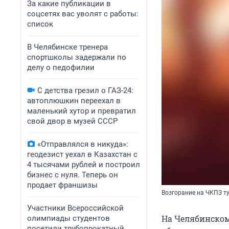
За какие публикации в
соцсетях вас уволят с работы:
список
В Челябинске тренера
спортшколы задержали по
делу о педофилии
С детства грезил о ГАЗ-24:
автоплюшкин переехал в
маленький хутор и превратил
свой двор в музей СССР
«Отправлялся в никуда»:
геодезист уехал в Казахстан с
4 тысячами рублей и построил
бизнес с нуля. Теперь он
продает франшизы
Возгорание на ЧКПЗ т
Участники Всероссийской
На Челябинском
олимпиады студентов
посетили трубопрокатный