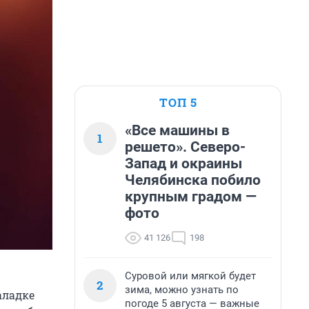
ТОП 5
«Все машины в
1
решето». Северо-
Запад и окраины
Челябинска побило
крупным градом —
фото
41 126
198
Суровой или мягкой будет
2
зима, можно узнать по
аладке
погоде 5 августа — важные