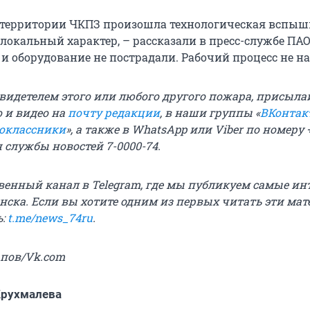
а территории ЧКПЗ произошла технологическая вспыш
локальный характер, – рассказали в пресс-службе ПАО
 и оборудование не пострадали. Рабочий процесс не н
свидетелем этого или любого другого пожара, присыла
о и видео на
почту редакции
, в наши группы «
ВКонтак
оклассники
», а также в WhatsApp или Viber по номеру 
н службы новостей 7-0000-74.
твенный канал в Telegram, где мы публикуем самые ин
нска. Если вы хотите одним из первых читать эти мат
ь:
t.me/news_74ru
.
ыпов/Vk.com
Крухмалева