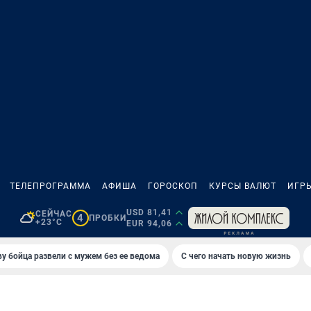
ТЕЛЕПРОГРАММА
АФИША
ГОРОСКОП
КУРСЫ ВАЛЮТ
ИГР
USD 81,41
СЕЙЧАС
4
ПРОБКИ
+23°C
EUR 94,06
у бойца развели с мужем без ее ведома
С чего начать новую жизнь