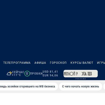
ТЕЛЕПРОГРАММА
АФИША
ГОРОСКОП
КУРСЫ ВАЛЮТ
ИГР
USD 81,41
СЕЙЧАС
0
ПРОБКИ
+11°C
EUR 94,06
ведь хозяйки сгоревшего на WB бизнеса
С чего начать новую жизнь