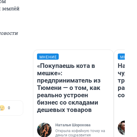
ном
я землёй
новости
МНЕНИЕ
МНЕНИ
«Покупаешь кота в
Насле
мешке»:
чудом
предприниматель из
транс
Тюмени — о том, как
разне
реально устроен
совет
бизнес со складами
0
дешевых товаров
Наталья Шорохова
Открыла кофейную точку на
деньги соцразвития