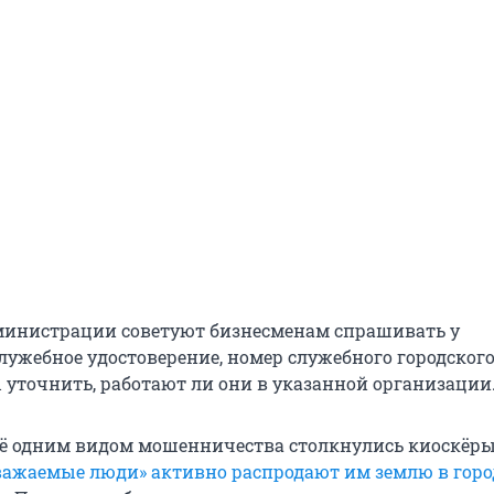
министрации советуют бизнесменам спрашивать у
ужебное удостоверение, номер служебного городског
ы уточнить, работают ли они в указанной организации
ё одним видом мошенничества столкнулись киоскёр
важаемые люди» активно распродают им землю в горо