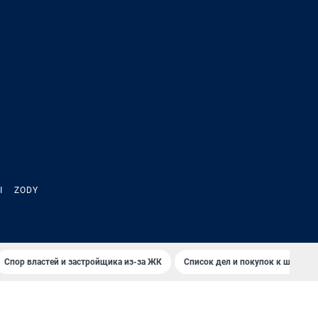
Ы
ZODY
Спор властей и застройщика из-за ЖК
Список дел и покупок к школе