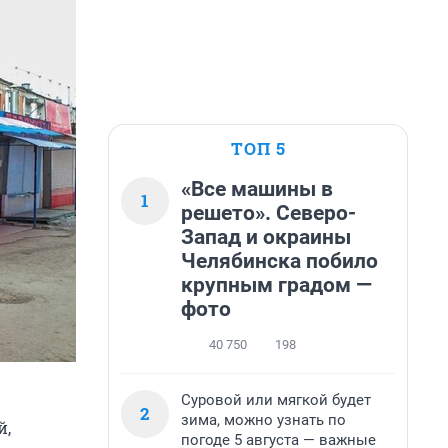
ТОП 5
«Все машины в
1
решето». Северо-
Запад и окраины
Челябинска побило
крупным градом —
фото
40 750
198
Суровой или мягкой будет
2
зима, можно узнать по
й,
погоде 5 августа — важные