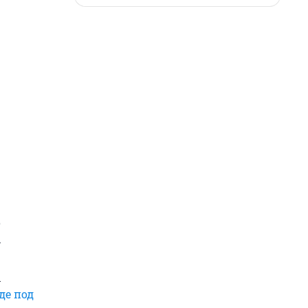
о
.
ы
де под