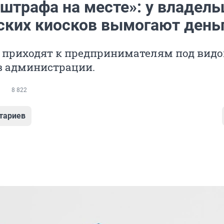
 штрафа на месте»: у владель
ских киосков вымогают день
приходят к предпринимателям под вид
в администрации.
8 822
тариев