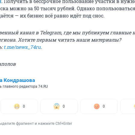
и
. Получить в бессрочное пользование участки в нуж
ска можно за 50 тысяч рублей. Однако попользоватьс
аётся — их бизнес всё равно идёт под снос.
твенный канал в Telegram, где мы публикуем главные 
егиона. Хотите первым читать наши материалы?
ь:
t.me/news_74ru
.
аполов
а Кондрашова
ь главного редактора 74.RU
0
0
0
ыделите фрагмент и нажмите Ctrl+Enter