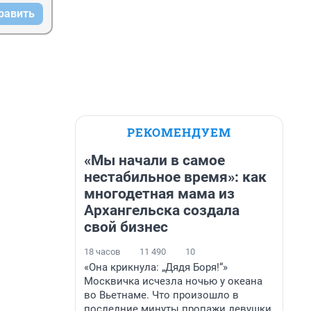
равить
РЕКОМЕНДУЕМ
«Мы начали в самое
нестабильное время»: как
многодетная мама из
Архангельска создала
свой бизнес
18 часов
11 490
10
«Она крикнула: „Дядя Боря!“»
Москвичка исчезла ночью у океана
во Вьетнаме. Что произошло в
последние минуты пропажи девушки