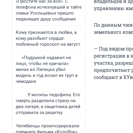
владельцев и а
«Простите нас за всё». С
телефона исчезнувшей в тайге
управлению иму
семьи Усольцевых пришло
леденящее душу сообщение
По данным чин
земельного ком
Кому признаются в любви, а
кому разобьют сердце:
любовный гороскоп на август
— Под видом пр
регистрации в 
«Подушкой надавил на
участка, разре
лицо, чтобы не кричала»:
жених из Липецка убил
предпочитают р
модель и год возил ее труп в
сообщают в КУи
чемодане
У могилы педофила. Его
смерть разделила страну на
два лагеря, а защитника детей
отправила за решетку
Челябинцы проигнорировали
премьеру фильма «Колобок»