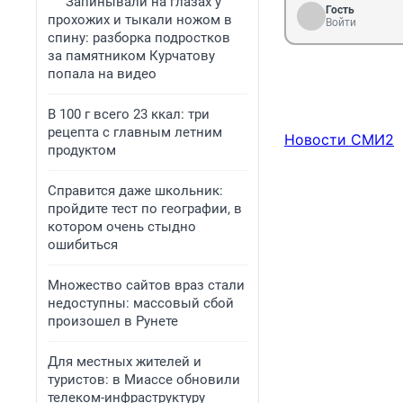
Запинывали на глазах у
Гость
прохожих и тыкали ножом в
Войти
спину: разборка подростков
за памятником Курчатову
попала на видео
В 100 г всего 23 ккал: три
рецепта с главным летним
Новости СМИ2
продуктом
Справится даже школьник:
пройдите тест по географии, в
котором очень стыдно
ошибиться
Множество сайтов враз стали
недоступны: массовый сбой
произошел в Рунете
Для местных жителей и
туристов: в Миассе обновили
телеком-инфраструктуру