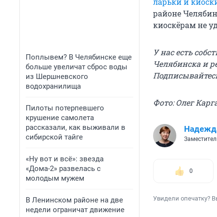
ларьки и киоск
районе Челябин
киоскёрам не уд
У нас есть собс
Поплывем? В Челябинске еще
Челябинска и р
больше увеличат сброс воды
Подписывайтес
из Шершневского
водохранилища
Фото: Олег Карг
Пилоты потерпевшего
крушение самолета
рассказали, как выживали в
Надежд
сибирской тайге
Заместител
«Ну вот и всё»: звезда
«Дома-2» развелась с
0
молодым мужем
Увидели опечатку? В
В Ленинском районе на две
недели ограничат движение