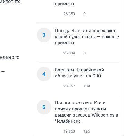
митет по
приметы
26 359
9
Погода 4 августа подскажет,
3
какой будет осень, — важные
приметы
25 094
8
мельного
Военком Челябинской
 —
4
области ушел на СВО
20 752
109
Пошли в «отказ». Кто и
5
почему продает пункты
выдачи заказов Wildberries в
Челябинске
19 853
195