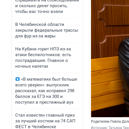
спрашивать на собеседовании
и сколько денег просить,
чтобы вас точно взяли
В Челябинской области
закрыли федеральные трассы
для фур из-за жары
На Кубани горит НПЗ из-за
атаки беспилотников: есть
пострадавшие. Главное о
ночных налетах
«В математике был больше
всего уверен»: выпускник
рассказал, как исправил 298
баллов за ЕГЭ на 300 и
поступил в престижный вуз
Стал известен главный приз
за лучший костюм на 74 САП
Родителям Павла Долг
ФЕСТ в Челябинске
Источник: 
Татьяна Ти