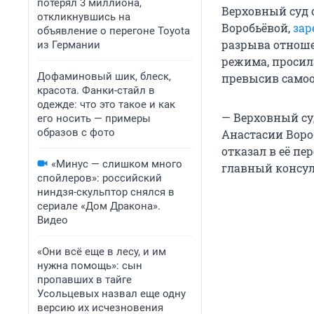
потерял 3 миллиона,
Верховный суд 
откликнувшись на
Воробьёвой,
зар
объявление о перегоне Toyota
разрыва отноше
из Германии
режима, просила
Дофаминовый шик, блеск,
превысив самоо
красота. Фанки-стайл в
одежде: что это такое и как
— Верховный су
его носить — примеры
образов с фото
Анастасии Воро
отказал в её пе
«Минус — слишком много
главный консул
спойлеров»: российский
ниндзя-скульптор снялся в
сериале «Дом Дракона».
Видео
«Они всё еще в лесу, и им
нужна помощь»: сын
пропавших в тайге
Усольцевых назвал еще одну
версию их исчезновения