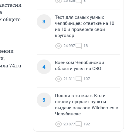
25 326
8
настасии
а
Тест для самых умных
и общего
3
челябинцев: ответьте на 10
из 10 и проверьте свой
кругозор
24 997
18
шении
и,
Военком Челябинской
ила 74.ru
4
области ушел на СВО
21 311
107
Пошли в «отказ». Кто и
5
почему продает пункты
выдачи заказов Wildberries в
Челябинске
20 877
192