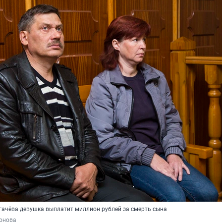
ачёва девушка выплатит миллион рублей за смерть сына
хонова