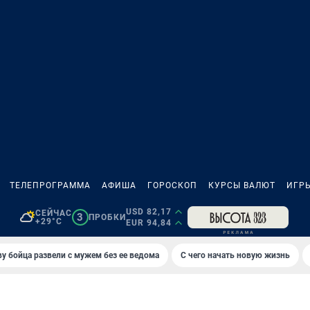
ТЕЛЕПРОГРАММА
АФИША
ГОРОСКОП
КУРСЫ ВАЛЮТ
ИГР
USD 82,17
СЕЙЧАС
3
ПРОБКИ
+29°C
EUR 94,84
у бойца развели с мужем без ее ведома
С чего начать новую жизнь