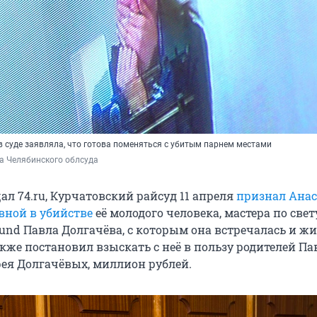
в суде заявляла, что готова поменяться с убитым парнем местами
а Челябинского облсуда
ал 74.ru, Курчатовский райсуд 11 апреля
признал Ана
вной в убийстве
её молодого человека, мастера по свет
und Павла Долгачёва, с которым она встречалась и жи
акже постановил взыскать с неё в пользу родителей Па
ея Долгачёвых, миллион рублей.