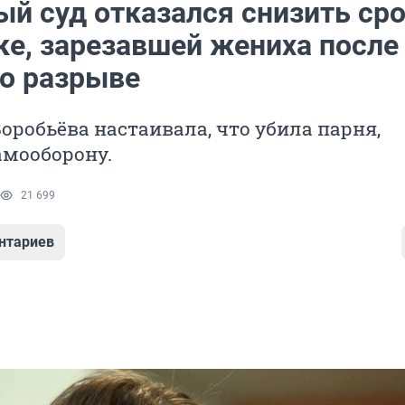
ый суд отказался снизить ср
ке, зарезавшей жениха после
 о разрыве
оробьёва настаивала, что убила парня,
амооборону.
21 699
нтариев