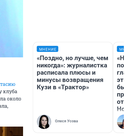
МНЕНИЕ
МНЕНИ
«Поздно, но лучше, чем
«Нико
никогда»: журналистка
побед
расписала плюсы и
главн
минусы возвращения
этого
стасию
Кузи в «Трактор»
бьет 
у клуба
прока
ла около
отзыв
вла,
Нолан
Олеся Усова