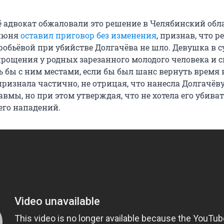
ё адвокат обжаловали это решение в Челябинский обл
 июня
оставил приговор без изменения
, признав, что р
робьёвой при убийстве Долгачёва не шло. Девушка в с
прощения у родных зарезанного молодого человека и с
 бы с ним местами, если бы был шанс вернуть время 
признала частично, не отрицая, что нанесла Долгачёв
вмы, но при этом утверждая, что не хотела его убиват
его нападений.