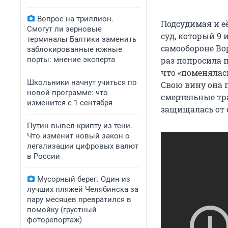
Вопрос на триллион.
Подсудимая и е
Смогут ли зерновые
суд, который 9
терминалы Балтики заменить
самообороне Во
заблокированные южные
порты: мнение эксперта
раз попросила 
что «поменялась
Школьники начнут учиться по
Свою вину она 
новой программе: что
смертельные тра
изменится с 1 сентября
защищалась от 
Путин вывел крипту из тени.
Что изменит новый закон о
легализации цифровых валют
в России
Мусорный берег. Один из
лучших пляжей Челябинска за
пару месяцев превратился в
помойку (грустный
фоторепортаж)