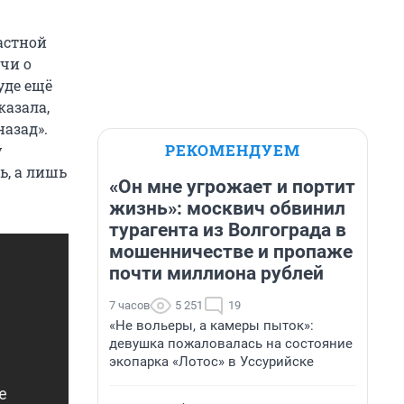
астной
ечи о
уде ещё
казала,
назад».
РЕКОМЕНДУЕМ
у
ь, а лишь
«Он мне угрожает и портит
жизнь»: москвич обвинил
турагента из Волгограда в
мошенничестве и пропаже
почти миллиона рублей
7 часов
5 251
19
«Не вольеры, а камеры пыток»:
девушка пожаловалась на состояние
экопарка «Лотос» в Уссурийске