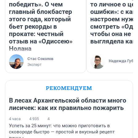
победить». О чем
то личное о це
главный блокбастер
ошибки»: с как
этого года, который
настроем нужн
бьет рекорды в
смотреть «Оди
прокате: честный
чтобы она не
отзыв на «Одиссею»
выглядела как
Нолана
Стас Соколов
Надежда Губар
Эксперт
РЕКОМЕНДУЕМ
В лесах Архангельской области много
лисичек: как их правильно пожарить
4 часа
4 935
4
Успеть за 25 минут: что можно приготовить в
сковороде быстро — простой и вкусный рецепт