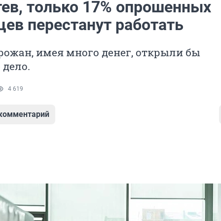
тев, только 17% опрошенных
цев перестанут работать
рожан, имея много денег, открыли бы
 дело.
4 619
 комментарий