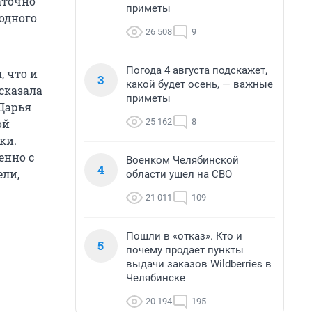
аточно
приметы
одного
26 508
9
Погода 4 августа подскажет,
 что и
3
какой будет осень, — важные
ссказала
приметы
Дарья
25 162
8
ой
ки.
енно с
Военком Челябинской
4
ли,
области ушел на СВО
21 011
109
Пошли в «отказ». Кто и
5
почему продает пункты
выдачи заказов Wildberries в
Челябинске
20 194
195