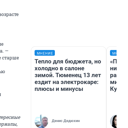
возрасте
не
а. —
МНЕНИЕ
МНЕНИ
е старше
Тепло для бюджета, но
«Позд
холодно в салоне
никог
ью
зимой. Тюменец 13 лет
распи
ездит на электрокаре:
минус
плюсы и минусы
Кузи 
и
тересные
Денис Дедюхин
ериалы,