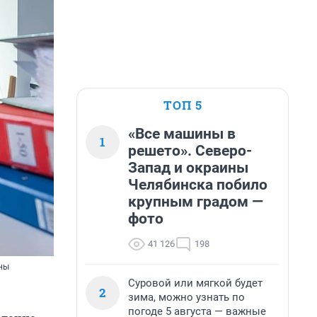
ТОП 5
«Все машины в
1
решето». Северо-
Запад и окраины
Челябинска побило
крупным градом —
фото
41 126
198
ины
Суровой или мягкой будет
2
зима, можно узнать по
погоде 5 августа — важные