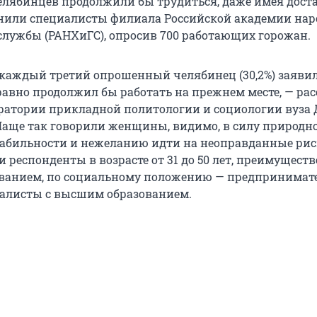
лябинцев продолжили бы трудиться, даже имея дост
снили специалисты филиала Российской академии нар
сслужбы (РАНХиГС), опросив 700 работающих горожан.
каждый третий опрошенный челябинец (30,2%) заявил,
 равно продолжил бы работать на прежнем месте, — ра
ратории прикладной политологии и социологии вуза 
Чаще так говорили женщины, видимо, в силу природн
табильности и нежеланию идти на неоправданные рис
 респонденты в возрасте от 31 до 50 лет, преимуществ
ванием, по социальному положению — предпринимате
алисты с высшим образованием.