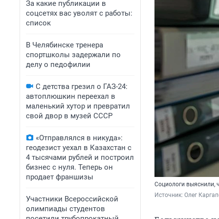
За какие публикации в
соцсетях вас уволят с работы:
список
В Челябинске тренера
спортшколы задержали по
делу о педофилии
С детства грезил о ГАЗ-24:
автоплюшкин переехал в
маленький хутор и превратил
свой двор в музей СССР
«Отправлялся в никуда»:
геодезист уехал в Казахстан с
4 тысячами рублей и построил
бизнес с нуля. Теперь он
продает франшизы
Социологи выяснили, ч
Источник: 
Олег Карга
Участники Всероссийской
олимпиады студентов
посетили трубопрокатный