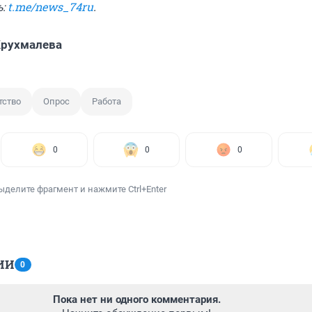
ь:
t.me/news_74ru
.
Крухмалева
тство
Опрос
Работа
0
0
0
ыделите фрагмент и нажмите Ctrl+Enter
ИИ
0
Пока нет ни одного комментария.