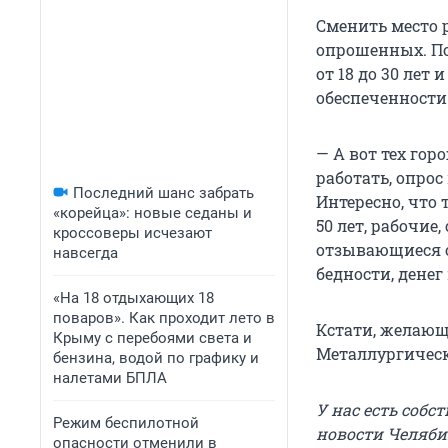
Сменить место р
опрошенных. По
от 18 до 30 лет
обеспеченности
— А вот тех гор
работать, опрос
Последний шанс забрать
Интересно, что 
«корейца»: новые седаны и
50 лет, рабочие
кроссоверы исчезают
отзывающиеся о
навсегда
бедности, денег
«На 18 отдыхающих 18
поваров». Как проходит лето в
Кстати, желающ
Крыму с перебоями света и
Металлургическ
бензина, водой по графику и
налетами БПЛА
У нас есть собс
Режим беспилотной
новости Челяби
опасности отменили в