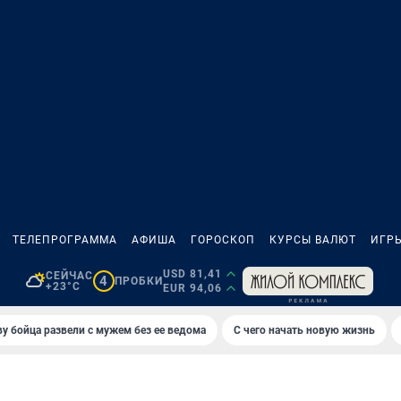
ТЕЛЕПРОГРАММА
АФИША
ГОРОСКОП
КУРСЫ ВАЛЮТ
ИГР
USD 81,41
СЕЙЧАС
4
ПРОБКИ
+23°C
EUR 94,06
у бойца развели с мужем без ее ведома
С чего начать новую жизнь