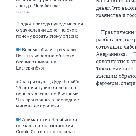
Большинство че
завод в Челябинске
денег. Это выя
хозяйства и го
Людям приходят уведомления
о зачислении денег на счет:
— Практически 
почему верить этому опасно
разбогатев, всё
сотрудник лабо
Восемь сбили, три упали.
Аверьянова. — 
Все, что известно об атаке
склонности к с
беспилотников на
Екатеринбург
Также считают и
высшим образо
«Она крикнула: „Дядя Боря!“»
фермеры, специ
25-летняя туристка исчезла
ночью у океана во Вьетнаме.
Что произошло в последние
минуты ее пропажи
Аниматор из Челябинска
поехала на казахстанский
Comic Con и встретилась с