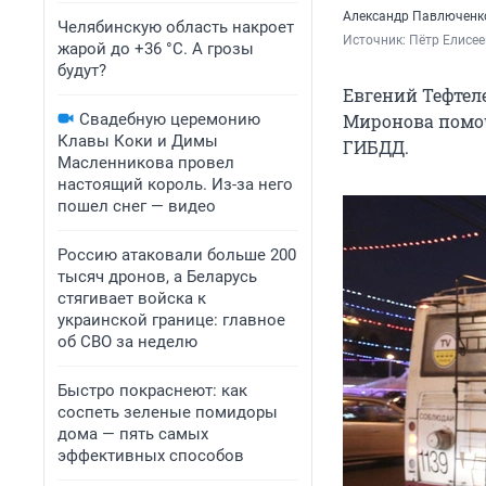
Александр Павлюченко
Челябинскую область накроет
Источник: 
Пётр Елисее
жарой до +36 °C. А грозы
будут?
Евгений Тефтел
Свадебную церемонию
Миронова помоч
Клавы Коки и Димы
ГИБДД.
Масленникова провел
настоящий король. Из-за него
пошел снег — видео
Россию атаковали больше 200
тысяч дронов, а Беларусь
стягивает войска к
украинской границе: главное
об СВО за неделю
Быстро покраснеют: как
соспеть зеленые помидоры
дома — пять самых
эффективных способов