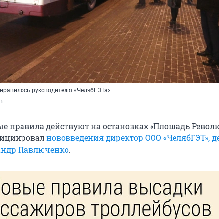
онравилось руководителю «ЧелябГЭТа»
в
е правила действуют на остановках «Площадь Револ
Инициировал
нововведения директор ООО «ЧелябГЭТ», д
андр Павлюченко
.