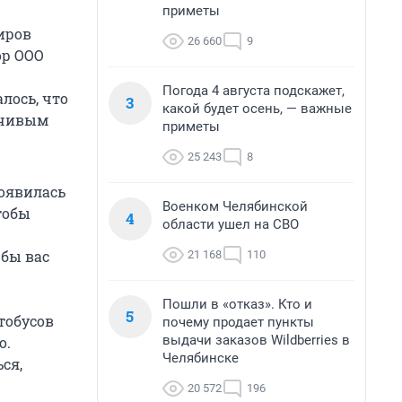
приметы
иров
26 660
9
ор ООО
Погода 4 августа подскажет,
лось, что
3
какой будет осень, — важные
вчивым
приметы
25 243
8
оявилась
Военком Челябинской
тобы
4
области ушел на СВО
 бы вас
21 168
110
Пошли в «отказ». Кто и
5
тобусов
почему продает пункты
выдачи заказов Wildberries в
о.
Челябинске
ся,
20 572
196