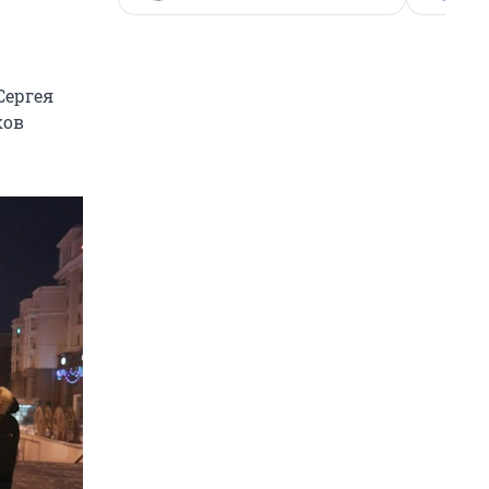
Сергея
ков