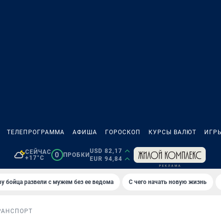
ТЕЛЕПРОГРАММА
АФИША
ГОРОСКОП
КУРСЫ ВАЛЮТ
ИГР
USD 82,17
СЕЙЧАС
0
ПРОБКИ
+17°C
EUR 94,84
у бойца развели с мужем без ее ведома
С чего начать новую жизнь
РАНСПОРТ