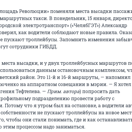
Площадь Революции» поменяли места высадки пассаж
 маршрутных такси. В понедельник, 15 января, директ
ородской электротранспорт» («ЧелябГЭТ») Александр
верил, как водители соблюдают новые правила. Оказа
е пускают троллейбусы. Запомнить изменения забы
гут сотрудники ГИБДД.
места высадки, и у двух троллейбусных маршрутов п
оспользоваться данным остановочным комплексом, ч
ветский район. Это 11-й и 16-й маршруты, — напомнил
юченко на аппаратном совещании в мэрии. — Я хотел
вгения Тефтелева. —
Прим. автора
) попросить дать
рофильному подразделению провести работу с
 Потому что я утром был на остановке, а водители ав
собственности не пускают троллейбусы на новое мест
го, чтобы они стали понимать, где и как останавливать
о этим процессом надо заниматься.