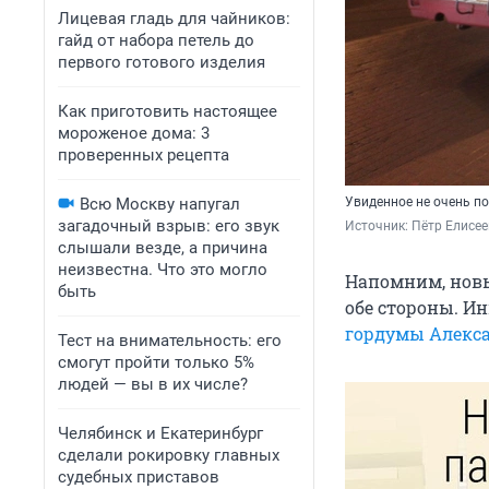
Лицевая гладь для чайников:
гайд от набора петель до
первого готового изделия
Как приготовить настоящее
мороженое дома: 3
проверенных рецепта
Всю Москву напугал
Увиденное не очень п
загадочный взрыв: его звук
Источник: 
Пётр Елисее
слышали везде, а причина
неизвестна. Что это могло
Напомним, новы
быть
обе стороны. 
гордумы Алекс
Тест на внимательность: его
смогут пройти только 5%
людей — вы в их числе?
Челябинск и Екатеринбург
сделали рокировку главных
судебных приставов