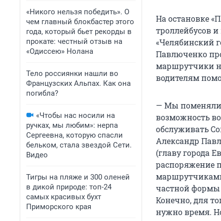
«Никого нельзя победить». О
На остановке «
чем главный блокбастер этого
троллейбусов и
года, который бьет рекорды в
прокате: честный отзыв на
«Челябинский г
«Одиссею» Нолана
Павлюченко про
маршрутчики н
Тело россиянки нашли во
водителям помо
Французских Альпах. Как она
погибла?
— Мы поменяли 
«Чтобы нас носили на
возможность в
ручках, мы любим»: нерпа
обслуживать Со
Сергеевна, которую спасли
Александр Павл
бельком, стала звездой Сети.
(главу города Е
Видео
распоряжение п
маршрутчиками.
Тигры на пляже и 300 оленей
в дикой природе: топ-24
частной формы 
самых красивых бухт
Конечно, для то
Приморского края
нужно время. Н