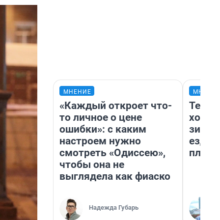
МНЕНИЕ
МНЕНИ
«Каждый откроет что-
Тепло
то личное о цене
холод
ошибки»: с каким
зимой
настроем нужно
ездит
смотреть «Одиссею»,
плюсы
чтобы она не
выглядела как фиаско
Надежда Губарь