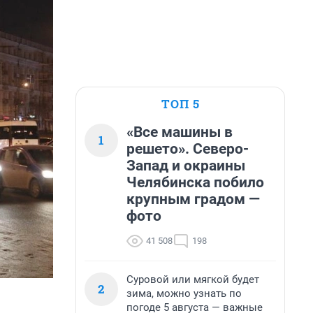
ТОП 5
«Все машины в
1
решето». Северо-
Запад и окраины
Челябинска побило
крупным градом —
фото
41 508
198
Суровой или мягкой будет
2
зима, можно узнать по
погоде 5 августа — важные