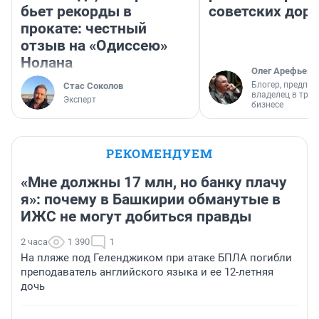
бьет рекорды в
советских доро
прокате: честный
отзыв на «Одиссею»
Нолана
Олег Арефьев
Блогер, предпри
Стас Соколов
владелец в тра
Эксперт
бизнесе
РЕКОМЕНДУЕМ
«Мне должны 17 млн, но банку плачу
я»: почему в Башкирии обманутые в
ИЖС не могут добиться правды
2 часа
1 390
1
На пляже под Геленджиком при атаке БПЛА погибли
преподаватель английского языка и ее 12-летняя
дочь