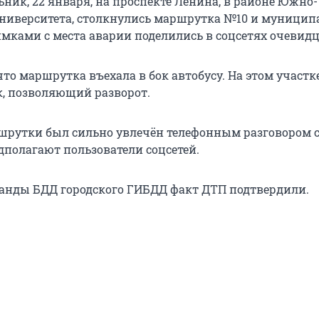
ник, 22 января, на проспекте Ленина, в районе Южно-
университета, столкнулись маршрутка №10 и муници
имками с места аварии поделились в соцсетях очевид
что маршрутка въехала в бок автобусу. На этом участк
к, позволяющий разворот.
шрутки был сильно увлечён телефонным разговором 
дполагают пользователи соцсетей.
ганды БДД городского ГИБДД факт ДТП подтвердили.