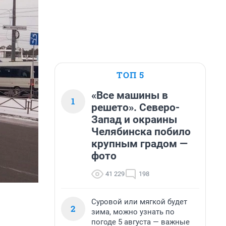
ТОП 5
«Все машины в
1
решето». Северо-
Запад и окраины
Челябинска побило
крупным градом —
фото
41 229
198
Суровой или мягкой будет
2
зима, можно узнать по
погоде 5 августа — важные