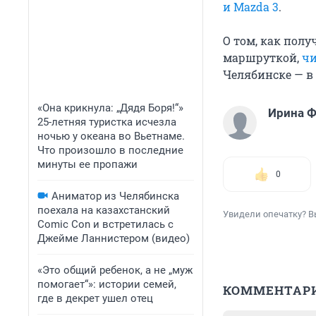
и Mazda 3
.
О том, как пол
маршруткой,
чи
Челябинске — в с
«Она крикнула: „Дядя Боря!“»
Ирина 
25-летняя туристка исчезла
ночью у океана во Вьетнаме.
Что произошло в последние
минуты ее пропажи
0
Аниматор из Челябинска
поехала на казахстанский
Увидели опечатку? В
Comic Con и встретилась с
Джейме Ланнистером (видео)
«Это общий ребенок, а не „муж
помогает“»: истории семей,
КОММЕНТАР
где в декрет ушел отец