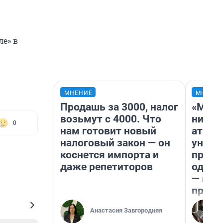
ле» в
МНЕНИЕ
МНЕНИ
Продашь за 3000, налог
«Марк
возьмут с 4000. Что
ничег
0
нам готовит новый
атаки
налоговый закон — он
уничт
коснется импорта и
право
даже репетиторов
одежд
— исп
предп
Анастасия Завгородняя