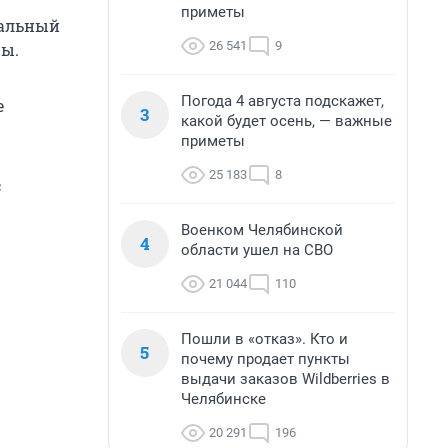
приметы
пальный
26 541
9
цы.
Погода 4 августа подскажет,
е
3
какой будет осень, — важные
приметы
25 183
8
с
Военком Челябинской
4
области ушел на СВО
21 044
110
Пошли в «отказ». Кто и
5
почему продает пункты
выдачи заказов Wildberries в
Челябинске
20 291
196