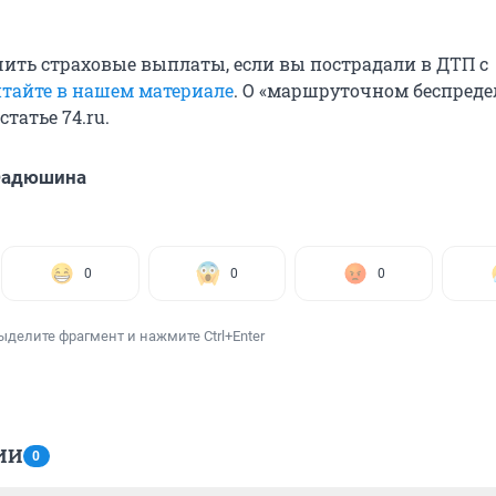
учить страховые выплаты, если вы пострадали в ДТП с
тайте в нашем материале
. О «маршруточном беспреде
татье 74.ru.
Фадюшина
0
0
0
ыделите фрагмент и нажмите Ctrl+Enter
ИИ
0