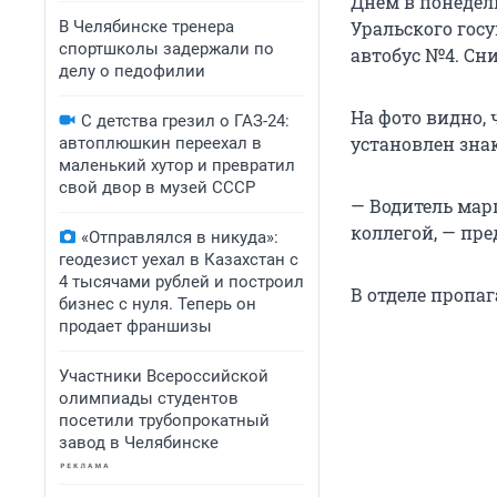
Днём в понедель
В Челябинске тренера
Уральского гос
спортшколы задержали по
автобус №4. Сн
делу о педофилии
На фото видно, 
С детства грезил о ГАЗ-24:
установлен зна
автоплюшкин переехал в
маленький хутор и превратил
свой двор в музей СССР
— Водитель мар
коллегой, — пре
«Отправлялся в никуда»:
геодезист уехал в Казахстан с
4 тысячами рублей и построил
В отделе пропа
бизнес с нуля. Теперь он
продает франшизы
Участники Всероссийской
олимпиады студентов
посетили трубопрокатный
завод в Челябинске