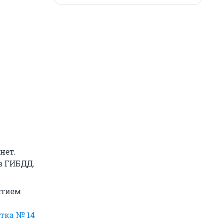
нет.
в ГИБДД.
стием
тка № 14