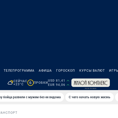
ТЕЛЕПРОГРАММА
АФИША
ГОРОСКОП
КУРСЫ ВАЛЮТ
ИГР
USD 81,41
СЕЙЧАС
6
ПРОБКИ
+23°C
EUR 94,06
у бойца развели с мужем без ее ведома
С чего начать новую жизнь
РАНСПОРТ