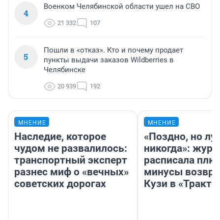
Военком Челябинской области ушел на СВО
4
21 332
107
Пошли в «отказ». Кто и почему продает
5
пункты выдачи заказов Wildberries в
Челябинске
20 939
192
МНЕНИЕ
МНЕНИЕ
Наследие, которое
«Поздно, но лу
чудом не развалилось:
никогда»: журн
транспортный эксперт
расписала плю
разнес миф о «вечных»
минусы возвр
советских дорогах
Кузи в «Тракто