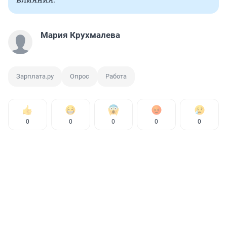
Мария Крухмалева
Зарплата.ру
Опрос
Работа
0
0
0
0
0