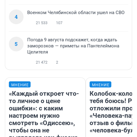
Военком Челябинской области ушел на СВО
4
21 533
107
Погода 9 августа подскажет, когда ждать
5
заморозков — приметы на Пантелеймона
Целителя
21 472
2
МНЕНИЕ
МНЕНИЕ
«Каждый откроет что-
Колобок-колобо
то личное о цене
тебя боюсь! Ра
ошибки»: с каким
отложили прок
настроем нужно
«Человека-пау
смотреть «Одиссею»,
отзыв о фильм
чтобы она не
«человека-бул