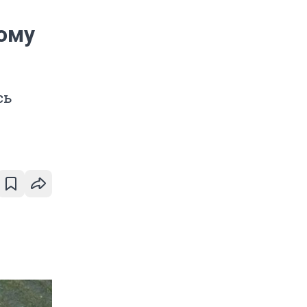
дому
сь