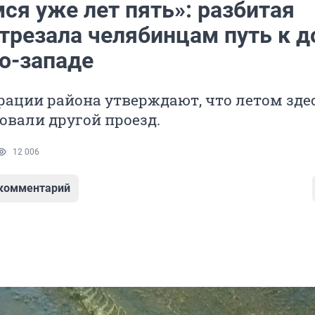
ся уже лет пять»: разбитая
отрезала челябинцам путь к 
ро-западе
ации района утверждают, что летом зде
вали другой проезд.
12 006
 комментарий