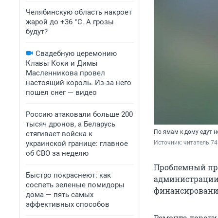
Челябинскую область накроет
жарой до +36 °C. А грозы
будут?
Свадебную церемонию
Клавы Коки и Димы
Масленникова провел
настоящий король. Из-за него
пошел снег — видео
Россию атаковали больше 200
тысяч дронов, а Беларусь
По ямам к дому едут н
стягивает войска к
украинской границе: главное
Источник: 
читатель 74
об СВО за неделю
Проблемный прое
Быстро покраснеют: как
администрации 
соспеть зеленые помидоры
финансировани
дома — пять самых
эффективных способов
Ремонта дороги