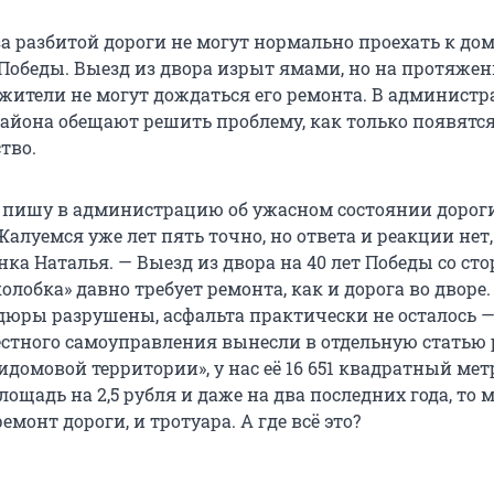
а разбитой дороги не могут нормально проехать к до
 Победы. Выезд из двора изрыт ямами, но на протяже
 жители не могут дождаться его ремонта. В админист
айона обещают решить проблему, как только появятся
тво.
 пишу в администрацию об ужасном состоянии дороги
луемся уже лет пять точно, но ответа и реакции нет,
ка Наталья. — Выезд из двора на 40 лет Победы со ст
олобка» давно требует ремонта, как и дорога во дворе.
дюры разрушены, асфальта практически не осталось —
стного самоуправления вынесли в отдельную статью 
домовой территории», у нас её 16 651 квадратный мет
ощадь на 2,5 рубля и даже на два последних года, то 
емонт дороги, и тротуара. А где всё это?