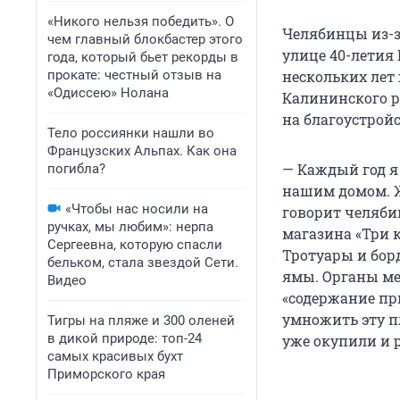
«Никого нельзя победить». О
Челябинцы из-з
чем главный блокбастер этого
улице 40-летия
года, который бьет рекорды в
прокате: честный отзыв на
нескольких лет
«Одиссею» Нолана
Калининского р
на благоустройс
Тело россиянки нашли во
Французских Альпах. Как она
— Каждый год я
погибла?
нашим домом. Жа
«Чтобы нас носили на
говорит челябин
ручках, мы любим»: нерпа
магазина «Три к
Сергеевна, которую спасли
Тротуары и бор
бельком, стала звездой Сети.
ямы. Органы ме
Видео
«содержание при
умножить эту пл
Тигры на пляже и 300 оленей
в дикой природе: топ-24
уже окупили и р
самых красивых бухт
Приморского края