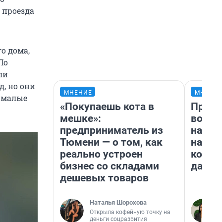
 проезда
о дома,
По
ли
, но они
МНЕНИЕ
МНЕНИ
 малые
«Покупаешь кота в
Прода
мешке»:
возьм
предприниматель из
нам г
Тюмени — о том, как
налог
реально устроен
косне
бизнес со складами
даже 
дешевых товаров
Наталья Шорохова
Открыла кофейную точку на
деньги соцразвития