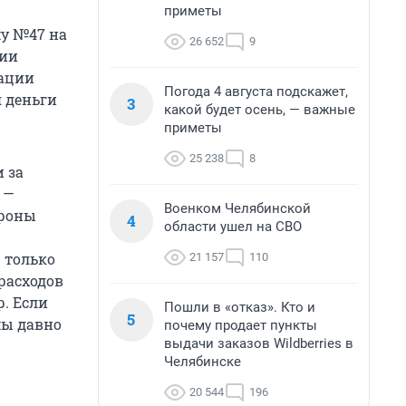
приметы
му №47 на
26 652
9
нии
рации
Погода 4 августа подскажет,
 деньги
3
какой будет осень, — важные
приметы
25 238
8
 за
 —
Военком Челябинской
ороны
4
области ушел на СВО
 только
21 157
110
расходов
р. Если
Пошли в «отказ». Кто и
5
мы давно
почему продает пункты
выдачи заказов Wildberries в
Челябинске
20 544
196