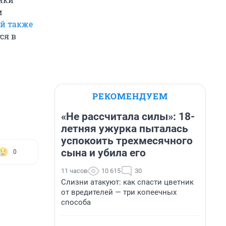
м
й также
ся в
РЕКОМЕНДУЕМ
«Не рассчитала силы»: 18-
летняя ужурка пыталась
успокоить трехмесячного
сына и убила его
0
11 часов
10 615
30
Слизни атакуют: как спасти цветник
от вредителей — три копеечных
способа