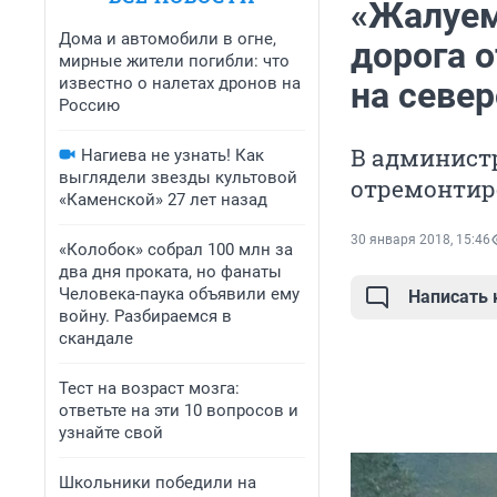
«Жалуем
Дома и автомобили в огне,
дорога 
мирные жители погибли: что
известно о налетах дронов на
на севе
Россию
В администр
Нагиева не узнать! Как
выглядели звезды культовой
отремонтиро
«Каменской» 27 лет назад
30 января 2018, 15:46
«Колобок» собрал 100 млн за
два дня проката, но фанаты
Человека-паука объявили ему
Написать
войну. Разбираемся в
скандале
Тест на возраст мозга:
ответьте на эти 10 вопросов и
узнайте свой
Школьники победили на