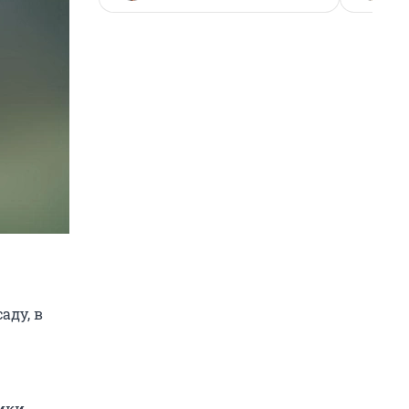
аду, в
ики