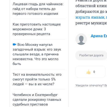
Лицевая гладь для чайников:
областной клин
гайд от набора петель до
добираются до 
первого готового изделия
изрыта ямами, 
реестре муници
Как приготовить настоящее
мороженое дома: 3
проверенных рецепта
Арина Е
Всю Москву напугал
загадочный взрыв: его звук
слышали везде, а причина
Разбитая дорога
неизвестна. Что это могло
быть
0
Тест на внимательность: его
смогут пройти только 5%
людей — вы в их числе?
Увидели опечатку? В
Челябинск и Екатеринбург
сделали рокировку главных
судебных приставов