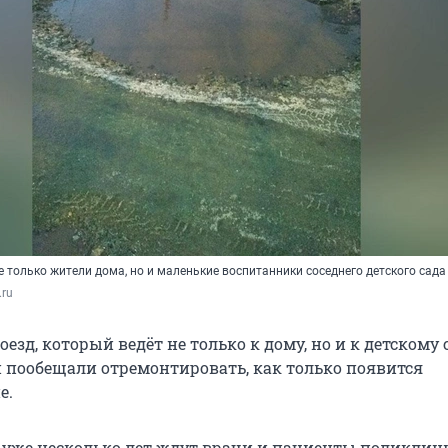
е только жители дома, но и маленькие воспитанники соседнего детского сада
.ru
зд, который ведёт не только к дому, но и к детскому с
пообещали отремонтировать, как только появится
е.
 уже несколько лет ждут врачи и пациенты поликлин