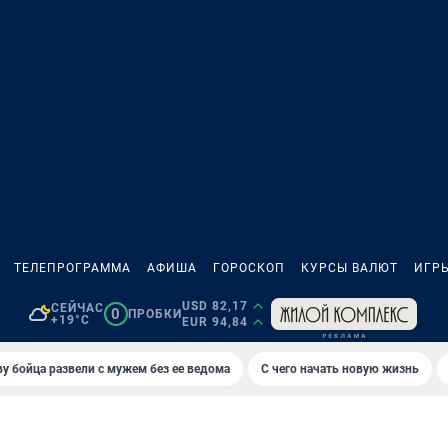
ТЕЛЕПРОГРАММА
АФИША
ГОРОСКОП
КУРСЫ ВАЛЮТ
ИГР
USD 82,17
СЕЙЧАС
0
ПРОБКИ
+19°C
EUR 94,84
у бойца развели с мужем без ее ведома
С чего начать новую жизнь