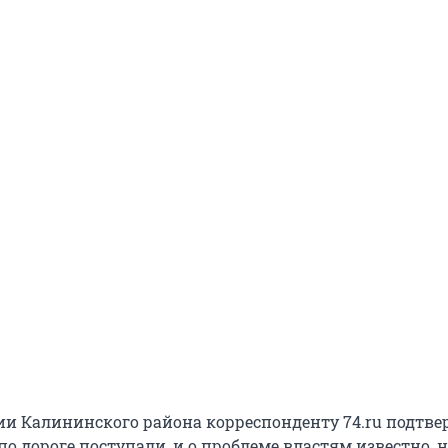
и Калининского района корреспонденту 74.ru подтве
о дороге поступали, и о проблеме властям известно, 