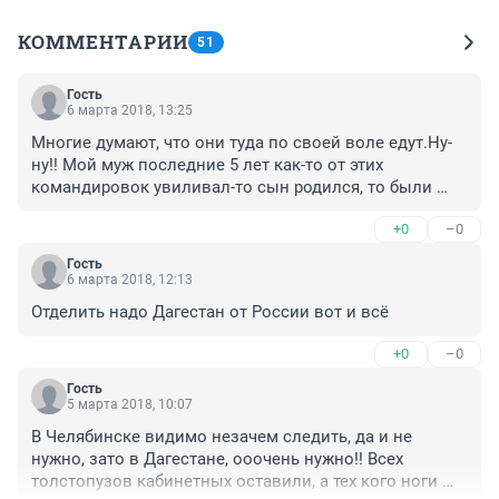
КОММЕНТАРИИ
51
Гость
6 марта 2018, 13:25
Многие думают, что они туда по своей воле едут.Ну-
ну!! Мой муж последние 5 лет как-то от этих 
командировок увиливал-то сын родился, то были 
кандидаты другие, в этом году диплом вот 
+0
–0
защищает...А вот осенью придется ехать, т.к. до 
пенсии еще 1год остался,и не хочется ее терять.И не 
Гость
отдыхают там, а рискуют жизнью. Коллега мужа вот 2 
6 марта 2018, 12:13
года назад съездил, и за неделю до возвращения 
Отделить надо Дагестан от России вот и всё
ввели КТО - был бой и его ранили, ну и он, правда, 
двоих боевиков подстрелил. Ему медаль+пенсия, и 
+0
–0
никакой перспективы к деторождению.Это "отдохнул" 
называется??? Муж мой еще на срочке в Чечне ранен 
Гость
5 марта 2018, 10:07
был, снова туда ехать рисковать жизнью в 
добровольно-принудительном порядке?Имея уже 
В Челябинске видимо незачем следить, да и не 
семью и ребенка?У них же якобы "добровольцы" едут, 
нужно, зато в Дагестане, ооочень нужно!! Всех 
а по факту-надо от подразделения 2-3 человека и 
толстопузов кабинетных оставили, а тех кого ноги 
вынь да положь! Вообще,полицию все привыкли 