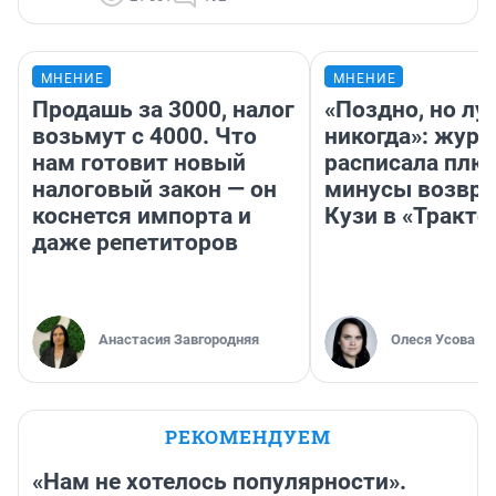
МНЕНИЕ
МНЕНИЕ
Продашь за 3000, налог
«Поздно, но лу
возьмут с 4000. Что
никогда»: журн
нам готовит новый
расписала плю
налоговый закон — он
минусы возвр
коснется импорта и
Кузи в «Тракто
даже репетиторов
Анастасия Завгородняя
Олеся Усова
РЕКОМЕНДУЕМ
«Нам не хотелось популярности».