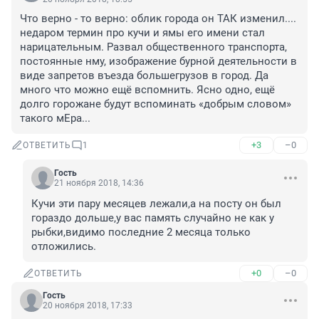
Что верно - то верно: облик города он ТАК изменил.... 
недаром термин про кучи и ямы его имени стал 
нарицательным. Развал общественного транспорта, 
постоянные нму, изображение бурной деятельности в 
виде запретов въезда большегрузов в город. Да 
много что можно ещё вспомнить. Ясно одно, ещё 
долго горожане будут вспоминать «добрым словом» 
такого мЕра...
+3
–0
ОТВЕТИТЬ
1
Гость
21 ноября 2018, 14:36
Кучи эти пару месяцев лежали,а на посту он был 
гораздо дольше,у вас память случайно не как у 
рыбки,видимо последние 2 месяца только 
отложились.
+0
–0
ОТВЕТИТЬ
Гость
20 ноября 2018, 17:33