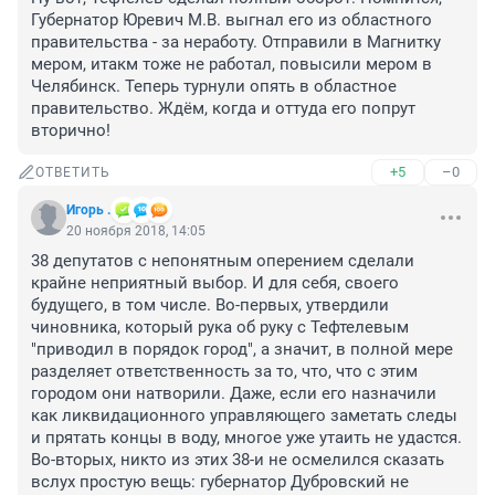
Губернатор Юревич М.В. выгнал его из областного 
правительства - за неработу. Отправили в Магнитку 
мером, итакм тоже не работал, повысили мером в 
Челябинск. Теперь турнули опять в областное 
правительство. Ждём, когда и оттуда его попрут 
вторично!
+5
–0
ОТВЕТИТЬ
Игорь .
20 ноября 2018, 14:05
38 депутатов с непонятным оперением сделали 
крайне неприятный выбор. И для себя, своего 
будущего, в том числе. Во-первых, утвердили 
чиновника, который рука об руку с Тефтелевым 
"приводил в порядок город", а значит, в полной мере 
разделяет ответственность за то, что, что с этим 
городом они натворили. Даже, если его назначили 
как ликвидационного управляющего заметать следы 
и прятать концы в воду, многое уже утаить не удастся. 
Во-вторых, никто из этих 38-и не осмелился сказать 
вслух простую вещь: губернатор Дубровский не 