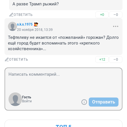
А разве Трамп рыжий?
+0
–0
ОТВЕТИТЬ
s.k.s.1975
20 ноября 2018, 13:39
Тефтелеву не икается от «пожеланий» горожан? Долго 
ещё город будет вспоминать этого «крепкого 
хозяйственника»...
+12
–0
ОТВЕТИТЬ
Гость
Войти
Отправить
ТОП 5