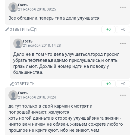
Гость
21 ноября 2018, 08:25
Все обгадили, теперь типа дела улучшатся!
+0
–0
ОТВЕТИТЬ
1
Гость
21 ноября 2018, 14:28
Дело не в том что дела улучшаться,город просил 
убрать тефтелева,видимо прислушались,и опять 
грязь льют. Дохлый номер идти на поводу у 
большинства.
+0
–0
ОТВЕТИТЬ
Гость
21 ноября 2018, 04:24
да тут только в свой карман смотрят и 
попрошайничают, жалуются

хоть ногой двиньте в сторону улучшайзинга жизни - 
никто вам ничем не обязан, живьем сожрете любого

прошлое не критикуют. ибо не знают, чем 