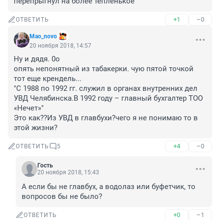
перепрыгнул на более тепленькое
+1
–0
ОТВЕТИТЬ
Mao_novo
20 ноября 2018, 14:57
Ну и дядя. 0о 

опять непонятный из табакерки. чую пятой точкой 
тот еще крендель...

"С 1988 по 1992 гг. служил в органах внутренних дел 
УВД Челябинска.В 1992 году – главный бухгалтер ТОО 
«Нечет»"

Это как??Из УВД в главбухи?чего я не понимаю то в 
этой жизни?
+4
–0
ОТВЕТИТЬ
5
Гость
20 ноября 2018, 15:43
А если бы не главбух, а водолаз или буфетчик, то 
вопросов бы не было?
+0
–1
ОТВЕТИТЬ