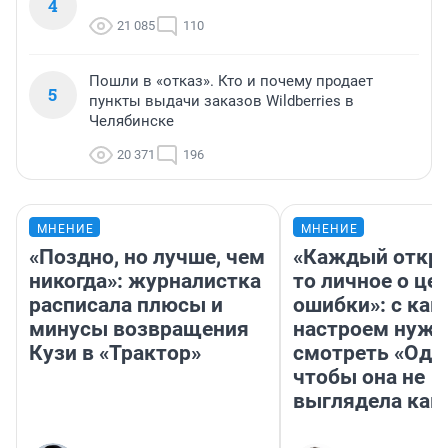
4
21 085
110
Пошли в «отказ». Кто и почему продает
5
пункты выдачи заказов Wildberries в
Челябинске
20 371
196
МНЕНИЕ
МНЕНИЕ
«Поздно, но лучше, чем
«Каждый откро
никогда»: журналистка
то личное о це
расписала плюсы и
ошибки»: с как
минусы возвращения
настроем нужн
Кузи в «Трактор»
смотреть «Оди
чтобы она не
выглядела как