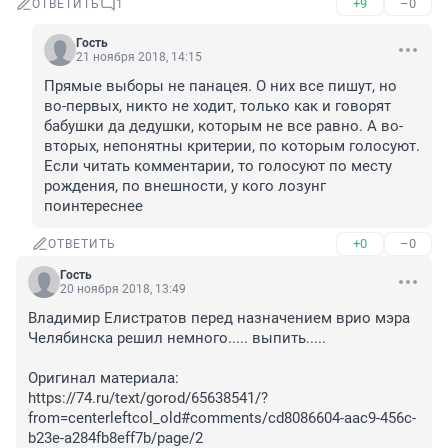
+9
–0
ОТВЕТИТЬ
1
Гость
21 ноября 2018, 14:15
Прямые выборы не панацея. О них все пишут, но 
во-первых, никто не ходит, только как и говорят 
бабушки да дедушки, которым не все равно. А во-
вторых, непонятны критерии, по которым голосуют. 
Если читать комментарии, то голосуют по месту 
рождения, по внешности, у кого лозунг 
поинтереснее
+0
–0
ОТВЕТИТЬ
Гость
20 ноября 2018, 13:49
Владимир Елистратов перед назначением врио мэра 
Челябинска решил немного..... выпить.....

Оригинал материала: 
https://74.ru/text/gorod/65638541/?
from=centerleftcol_old#comments/cd8086604-aac9-456c-
b23e-a284fb8eff7b/page/2