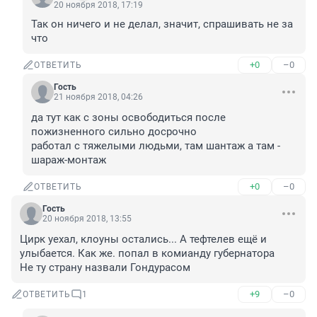
20 ноября 2018, 17:19
Так он ничего и не делал, значит, спрашивать не за 
что
+0
–0
ОТВЕТИТЬ
Гость
21 ноября 2018, 04:26
да тут как с зоны освободиться после 
пожизненного сильно досрочно

работал с тяжелыми людьми, там шантаж а там - 
шараж-монтаж
+0
–0
ОТВЕТИТЬ
Гость
20 ноября 2018, 13:55
Цирк уехал, клоуны остались... А тефтелев ещё и 
улыбается. Как же. попал в комианду губернатора

Не ту страну назвали Гондурасом
+9
–0
ОТВЕТИТЬ
1