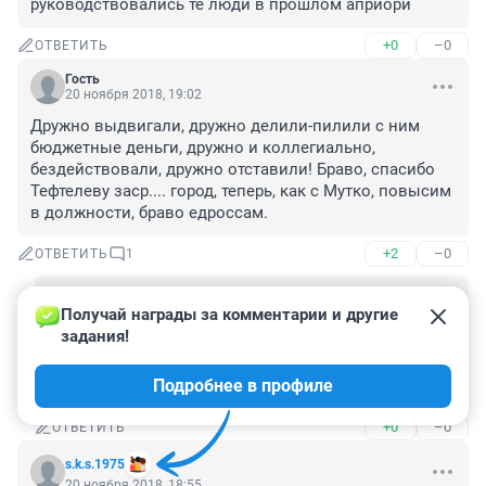
руководствовались те люди в прошлом априори
+0
–0
ОТВЕТИТЬ
Гость
20 ноября 2018, 19:02
Дружно выдвигали, дружно делили-пилили с ним 
бюджетные деньги, дружно и коллегиально, 
бездействовали, дружно отставили! Браво, спасибо 
Тефтелеву заср.... город, теперь, как с Мутко, повысим 
в должности, браво едроссам.
+2
–0
ОТВЕТИТЬ
1
Гость
21 ноября 2018, 14:31
Получай награды за комментарии и другие 
задания!
Вы раз умный такой идите в политику мы на вас 
посмотрим,а то столько Экспертов деваться 
Подробнее в профиле
некуда.
+0
–0
ОТВЕТИТЬ
s.k.s.1975
20 ноября 2018, 18:55