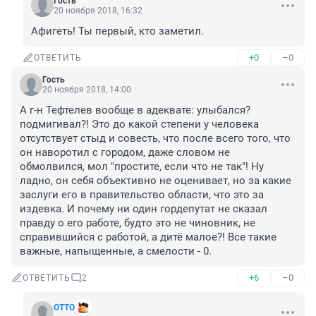
Гость
20 ноября 2018, 16:32
Афигеть! Ты первый, кто заметил.
+0
–0
ОТВЕТИТЬ
Гость
20 ноября 2018, 14:00
А г-н Тефтелев вообще в адеквате: улыбался? 
подмигивал?! Это до какой степени у человека 
отсутствует стыд и совесть, что после всего того, что 
он наворотил с городом, даже словом не 
обмолвился, мол "простите, если что не так"! Ну 
ладно, он себя объективно не оценивает, но за какие 
заслуги его в правительство области, что это за 
издевка. И почему ни один гордепутат не сказал 
правду о его работе, будто это не чиновник, не 
справившийся с работой, а дитё малое?! Все такие 
важные, напыщенные, а смелости - 0.
+6
–0
ОТВЕТИТЬ
2
OTTO