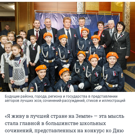
Будущее района, города, региона и государства в представлении
авторов лучших эссе, сочинений-рассуждений, стихов и иллюстраций
«Я живу в лучшей стране на Земле» — эта мысль
стала главной в большинстве школьных
сочинений, представленных на конкурс ко Дню