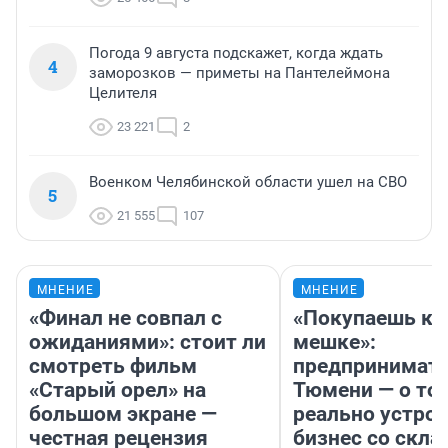
Погода 9 августа подскажет, когда ждать
4
заморозков — приметы на Пантелеймона
Целителя
23 221
2
Военком Челябинской области ушел на СВО
5
21 555
107
МНЕНИЕ
МНЕНИЕ
«Финал не совпал с
«Покупаешь ко
ожиданиями»: стоит ли
мешке»:
смотреть фильм
предпринимате
«Старый орел» на
Тюмени — о том
большом экране —
реально устро
честная рецензия
бизнес со скл