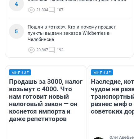
4
21 304
107
Пошли в «отказ». Кто и почему продает
5
пункты выдачи заказов Wildberries в
Челябинске
20 867
192
МНЕНИЕ
МНЕНИЕ
Продашь за 3000, налог
Наследие, кото
возьмут с 4000. Что
чудом не разва
нам готовит новый
транспортный 
налоговый закон — он
разнес миф о 
коснется импорта и
советских доро
даже репетиторов
Олег Арефьев