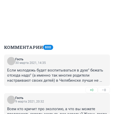
КОММЕНТАРИИ
800
Гость
30 марта 2021, 14:35
Если молодежь будет воспитываться в духе" бежать 
отсюда надо" (а именно так многие родители 
настраивают своих детей) в Челябинске лучше не 
станет никогда. Мэрия, система образования и 
+0
–0
жители города должны вместе подумать, что нужно 
городу, чтобы обеспечить его устойчивое развитие в 
Гость
перспективе на 50-100 лет (как это делают китайцы), 
9 марта 2021, 20:32
какие специалисты нужны (в том числе и для 
Всем кто кричит про экологию, а что вы можете 
изменения облика нашего города) и как сделать так, 