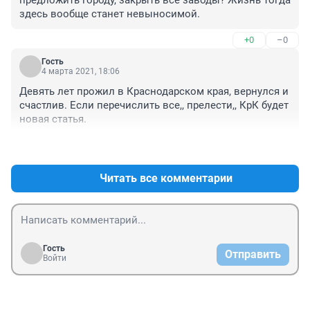
предложить городу, закрыть все заводы? Жизнь тогда 
чтобы молодые точно знали, что они НУЖНЫ дома, 
здесь вообще станет невыносимой.
чтобы видели плоды своего участия в улучшениях!
+0
–0
Гость
4 марта 2021, 18:06
Девять лет прожил в Краснодарском края, вернулся и 
счастлив. Если перечислить все,, прелести,, КрК будет 
новая статья.
+0
–0
Читать все комментарии
Гость
Отправить
Войти