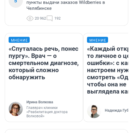
5
пункты выдачи заказов Wildberries в
Челябинске
20 962
192
МНЕНИЕ
МНЕНИЕ
«Спуталась речь, понес
«Каждый откро
пургу». Врач — о
то личное о це
смертельном диагнозе,
ошибки»: с как
который сложно
настроем нужн
обнаружить
смотреть «Оди
чтобы она не
выглядела как
Ирина Волкова
Главврач клиники
Надежда Губар
«Реабилитация доктора
Волковой»