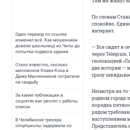
Там же живут ег
По словам Стан
спокойно. Един
интернет.
Один переход по ссылке
изменил всё. Как мошенники
довели школьницу из Читы до
— Все сидят в с
попытки поджога здания
через Telegram.
геолокацией «Па
Стало известно, сколько
две истории — н
миллионов Клава Кока и
сразу закидыва
Дима Масленников потратили
на свадьбу
Несмотря на то 
За какие публикации в
родном городе п
соцсетях вас уволят с работы:
порядка пятисо
список
рядом требован
наступлением м
В Челябинске тренера
Представитель 
спортшколы задержали по