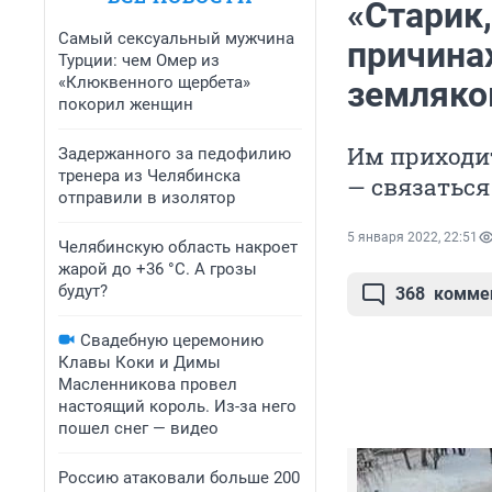
«Старик,
Самый сексуальный мужчина
причинах
Турции: чем Омер из
«Клюквенного щербета»
земляко
покорил женщин
Им приходи
Задержанного за педофилию
тренера из Челябинска
— связаться
отправили в изолятор
5 января 2022, 22:51
Челябинскую область накроет
жарой до +36 °C. А грозы
будут?
368
комме
Свадебную церемонию
Клавы Коки и Димы
Масленникова провел
настоящий король. Из-за него
пошел снег — видео
Россию атаковали больше 200