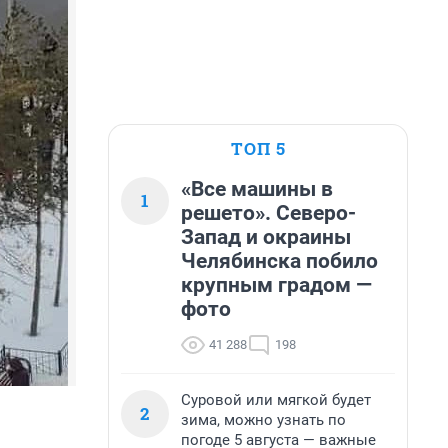
ТОП 5
«Все машины в
1
решето». Северо-
Запад и окраины
Челябинска побило
крупным градом —
фото
41 288
198
Суровой или мягкой будет
2
зима, можно узнать по
погоде 5 августа — важные