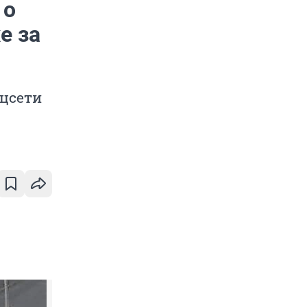
 о
е за
оцсети