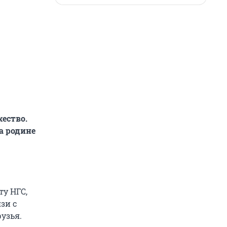
жество.
а родине
у НГС,
зи с
узья.