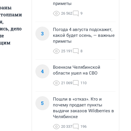
приметы
траны
26 562
9
ь толпами
я,
ись, дело
Погода 4 августа подскажет,
3
ле
какой будет осень, — важные
приметы
ющим
25 191
8
Военком Челябинской
4
области ушел на СВО
21 069
110
Пошли в «отказ». Кто и
5
почему продает пункты
выдачи заказов Wildberries в
Челябинске
20 337
196