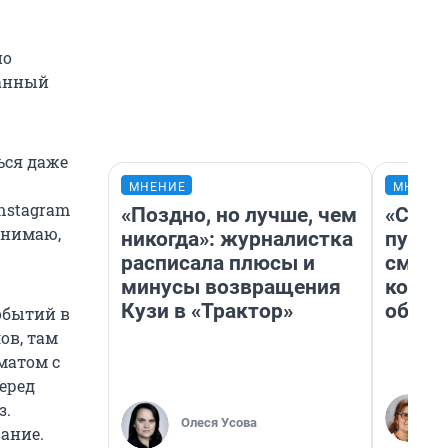
но
ванный
ься даже
МНЕНИЕ
МНЕНИ
Instagram
«Поздно, но лучше, чем
«Спут
понимаю,
никогда»: журналистка
пургу»
расписала плюсы и
смерт
минусы возвращения
котор
Кузи в «Трактор»
обнар
событий в
ов, там
матом с
еред
з.
Олеся Усова
ание.