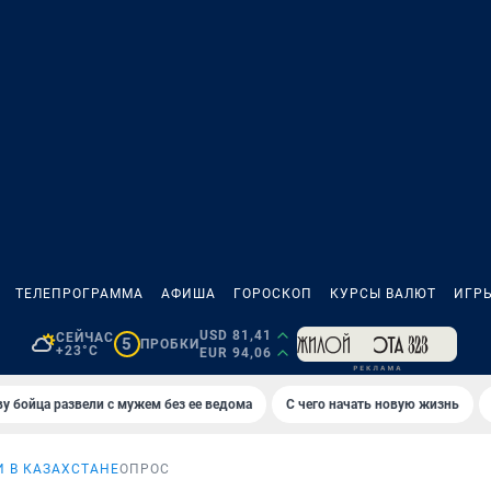
ТЕЛЕПРОГРАММА
АФИША
ГОРОСКОП
КУРСЫ ВАЛЮТ
ИГР
USD 81,41
СЕЙЧАС
5
ПРОБКИ
+23°C
EUR 94,06
у бойца развели с мужем без ее ведома
С чего начать новую жизнь
 В КАЗАХСТАНЕ
ОПРОС