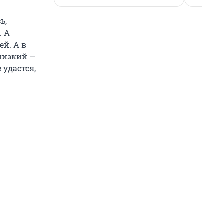
ь,
. А
ей. А в
 низкий —
 удастся,