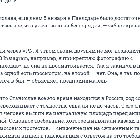
о дети.
ислава, еще днем 5 января в Павлодаре было достаточ
ственное, что указывало на беспорядки, — заблокиро
ети через VPN. Я утром своим друзьям не мог дозвонит
 В Instagram, например, я прикрепляю фотографию с
влодар», но она не просматривается. Так я закинул в 
а одной есть просмотры, на второй — нет. Она, я так 
ется в бан, — объясняет предприниматель.
что Станислав все это время находится в России, ход 
ересказывает с точностью едва ли не до часов. С его сл
т человек вышли на центральную площадь перед аки
ий. Основное требование, которое выдвигали казахи п
ассовых протестов, — снижение цен на сжиженный га
акимата вышел к павлодарцам с ответом на это требов