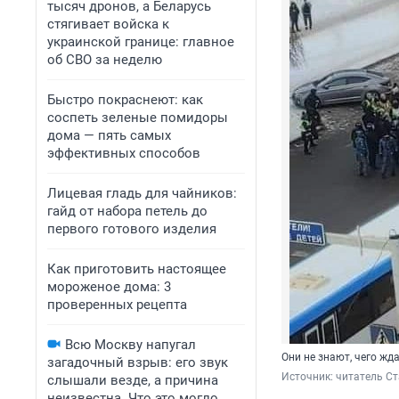
тысяч дронов, а Беларусь
стягивает войска к
украинской границе: главное
об СВО за неделю
Быстро покраснеют: как
соспеть зеленые помидоры
дома — пять самых
эффективных способов
Лицевая гладь для чайников:
гайд от набора петель до
первого готового изделия
Как приготовить настоящее
мороженое дома: 3
проверенных рецепта
Всю Москву напугал
Они не знают, чего жда
загадочный взрыв: его звук
Источник: 
читатель С
слышали везде, а причина
неизвестна. Что это могло