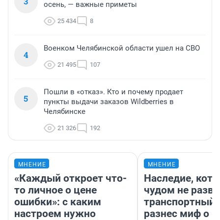
3
осень, — важные приметы
25 434
8
Военком Челябинской области ушел на СВО
4
21 495
107
Пошли в «отказ». Кто и почему продает
5
пункты выдачи заказов Wildberries в
Челябинске
21 326
192
МНЕНИЕ
МНЕНИЕ
«Каждый откроет что-
Наследие, кото
то личное о цене
чудом не разва
ошибки»: с каким
транспортный 
настроем нужно
разнес миф о 