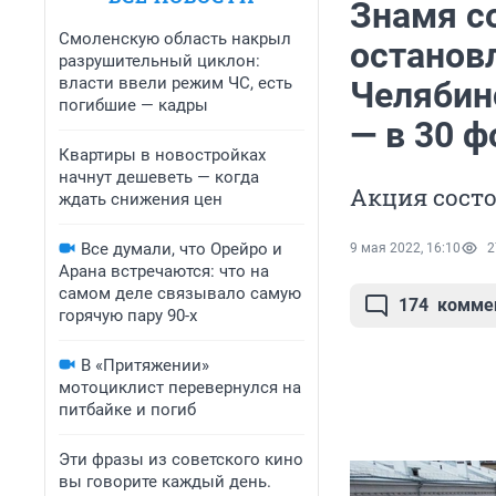
Знамя с
Смоленскую область накрыл
остановл
разрушительный циклон:
власти ввели режим ЧС, есть
Челябин
погибшие — кадры
— в 30 ф
Квартиры в новостройках
начнут дешеветь — когда
Акция состо
ждать снижения цен
Все думали, что Орейро и
9 мая 2022, 16:10
2
Арана встречаются: что на
самом деле связывало самую
174
комме
горячую пару 90-х
В «Притяжении»
мотоциклист перевернулся на
питбайке и погиб
Эти фразы из советского кино
вы говорите каждый день.