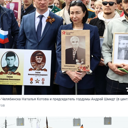
эр Челябинска Наталья Котова и председатель гордумы Андрей Шмидт (в цент
тов