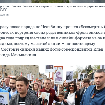
роспект Ленина. Голова «Бессмертного полка» стартовала от аграрного унив
ЮУрГУ
ьшенин
 сразу после парада по Челябинку прошел «Бессмертны
онести портреты своих родственников-фронтовиков 
 два года подряд шествие шло в онлайн-формате из-за
идимо, поэтому масштаб акции — по-настоящему
 Смотрите снимки наших фотокорреспондентов Ильи
онида Меньшенина.