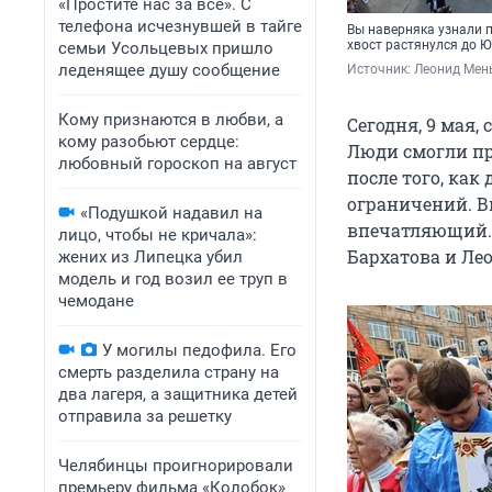
«Простите нас за всё». С
телефона исчезнувшей в тайге
Вы наверняка узнали п
хвост растянулся до 
семьи Усольцевых пришло
леденящее душу сообщение
Источник: 
Леонид Мен
Кому признаются в любви, а
Сегодня, 9 мая,
кому разобьют сердце:
Люди смогли пр
любовный гороскоп на август
после того, как
ограничений. В
«Подушкой надавил на
впечатляющий.
лицо, чтобы не кричала»:
Бархатова и Ле
жених из Липецка убил
модель и год возил ее труп в
чемодане
У могилы педофила. Его
смерть разделила страну на
два лагеря, а защитника детей
отправила за решетку
Челябинцы проигнорировали
премьеру фильма «Колобок»