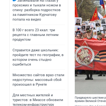
Запинывали на глазах у
прохожих и тыкали ножом в
спину: разборка подростков
за памятником Курчатову
попала на видео
В 100 г всего 23 ккал: три
рецепта с главным летним
продуктом
Справится даже школьник:
пройдите тест по географии, в
котором очень стыдно
ошибиться
Множество сайтов враз стали
недоступны: массовый сбой
произошел в Рунете
Для местных жителей и
Предваряло шествие р
туристов: в Миассе обновили
времен Великой Отече
телеком-инфраструктуру