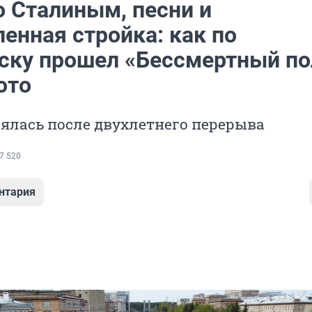
о Сталиным, песни и
енная стройка: как по
ску прошел «Бессмертный по
ото
ялась после двухлетнего перерыва
7 520
нтария