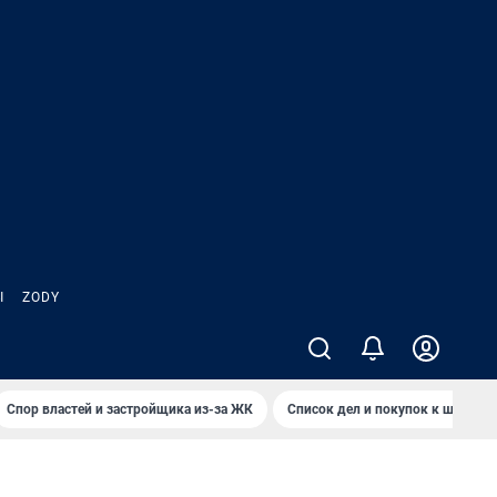
Ы
ZODY
Спор властей и застройщика из-за ЖК
Список дел и покупок к школе