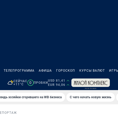
ТЕЛЕПРОГРАММА
АФИША
ГОРОСКОП
КУРСЫ ВАЛЮТ
ИГР
USD 81,41
СЕЙЧАС
0
ПРОБКИ
+11°C
EUR 94,06
ведь хозяйки сгоревшего на WB бизнеса
С чего начать новую жизнь
ЕПОРТАЖ