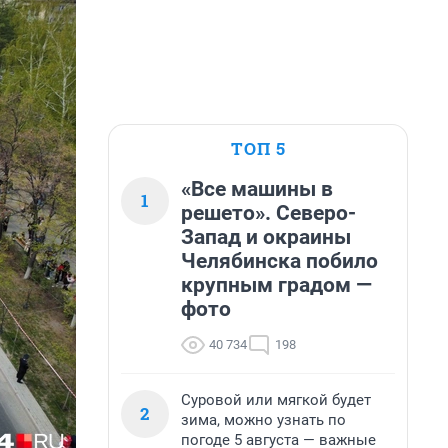
ТОП 5
«Все машины в
1
решето». Северо-
Запад и окраины
Челябинска побило
крупным градом —
фото
40 734
198
Суровой или мягкой будет
2
зима, можно узнать по
погоде 5 августа — важные