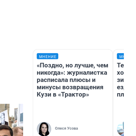
МНЕНИЕ
МНЕНИ
«Поздно, но лучше, чем
Тепло
никогда»: журналистка
холод
расписала плюсы и
зимой
минусы возвращения
ездит
Кузи в «Трактор»
плюсы
Олеся Усова