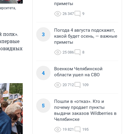
приметы
ерситета,
26 347
9
Погода 4 августа подскажет,
3
й полк».
какой будет осень, — важные
впервые
приметы
 ковидных
25 086
8
Военком Челябинской
4
области ушел на СВО
20 712
109
Пошли в «отказ». Кто и
5
почему продает пункты
выдачи заказов Wildberries в
Челябинске
19 821
195