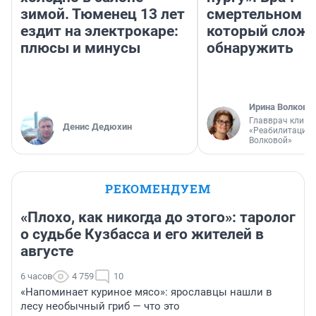
зимой. Тюменец 13 лет
смертельном д
ездит на электрокаре:
который слож
плюсы и минусы
обнаружить
Ирина Волкова
Главврач клини
Денис Дедюхин
«Реабилитация 
Волковой»
РЕКОМЕНДУЕМ
«Плохо, как никогда до этого»: таролог
о судьбе Кузбасса и его жителей в
августе
6 часов
4 759
10
«Напоминает куриное мясо»: ярославцы нашли в
лесу необычный гриб — что это