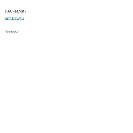
ПАО «ММК»
mmk.ru/ru
Реклама.