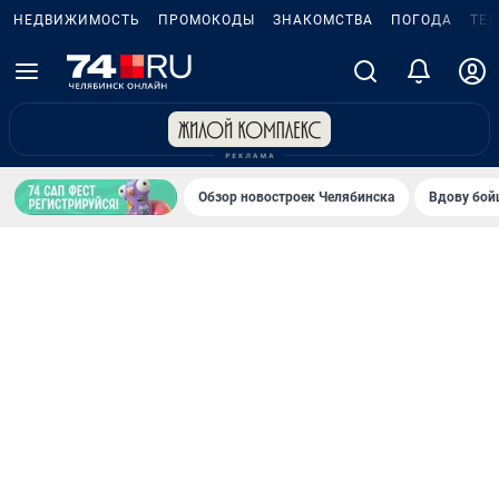
НЕДВИЖИМОСТЬ
ПРОМОКОДЫ
ЗНАКОМСТВА
ПОГОДА
ТЕ
Обзор новостроек Челябинска
Вдову бойц