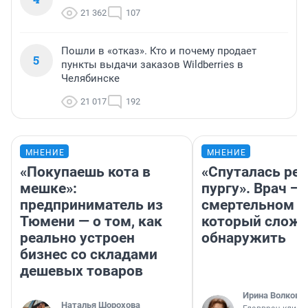
21 362
107
Пошли в «отказ». Кто и почему продает
5
пункты выдачи заказов Wildberries в
Челябинске
21 017
192
МНЕНИЕ
МНЕНИЕ
«Покупаешь кота в
«Спуталась реч
мешке»:
пургу». Врач — 
предприниматель из
смертельном д
Тюмени — о том, как
который слож
реально устроен
обнаружить
бизнес со складами
дешевых товаров
Ирина Волкова
Наталья Шорохова