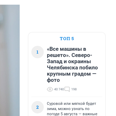
ТОП 5
«Все машины в
1
решето». Северо-
Запад и окраины
Челябинска побило
крупным градом —
фото
40 740
198
Суровой или мягкой будет
2
зима, можно узнать по
погоде 5 августа — важные