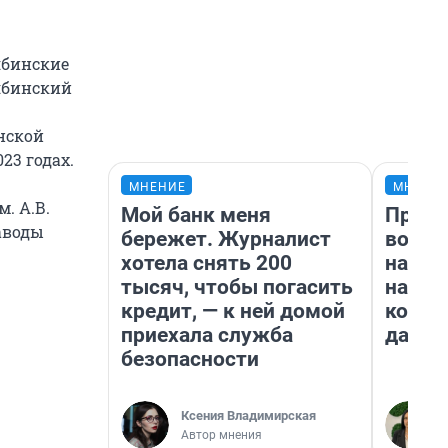
ябинские
ябинский
нской
23 годах.
МНЕНИЕ
МНЕНИ
. А.В.
Мой банк меня
Прода
аводы
бережет. Журналист
возьм
хотела снять 200
нам г
тысяч, чтобы погасить
налог
кредит, — к ней домой
косне
приехала служба
даже 
безопасности
Ксения Владимирская
Автор мнения