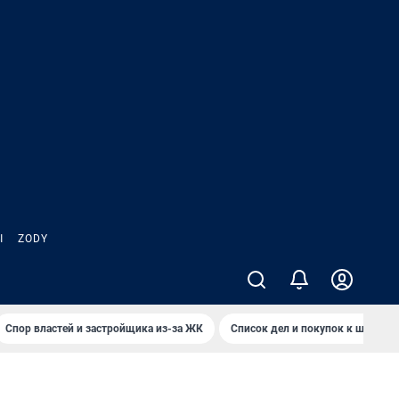
Ы
ZODY
Спор властей и застройщика из-за ЖК
Список дел и покупок к школе