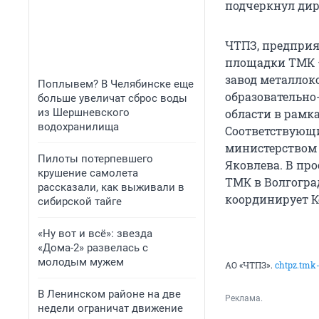
подчеркнул дир
ЧТПЗ, предприя
площадки ТМК —
завод металлок
Поплывем? В Челябинске еще
образовательно
больше увеличат сброс воды
из Шершневского
области в рамка
водохранилища
Соответствующ
министерством 
Пилоты потерпевшего
Яковлева. В пр
крушение самолета
ТМК в Волгоград
рассказали, как выживали в
координирует 
сибирской тайге
«Ну вот и всё»: звезда
«Дома-2» развелась с
молодым мужем
АО «ЧТПЗ».
chtpz.tmk-
В Ленинском районе на две
Реклама.
недели ограничат движение