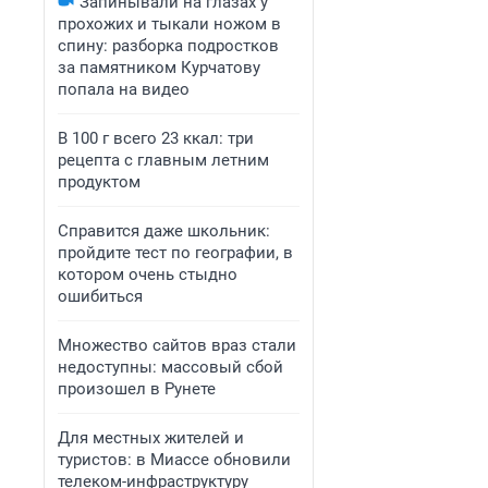
Запинывали на глазах у
прохожих и тыкали ножом в
спину: разборка подростков
за памятником Курчатову
попала на видео
В 100 г всего 23 ккал: три
рецепта с главным летним
продуктом
Справится даже школьник:
пройдите тест по географии, в
котором очень стыдно
ошибиться
Множество сайтов враз стали
недоступны: массовый сбой
произошел в Рунете
Для местных жителей и
туристов: в Миассе обновили
телеком-инфраструктуру