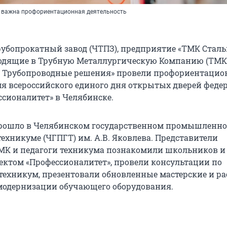
 важна профориентационная деятельность
убопрокатный завод (ЧТПЗ), предприятие «ТМК Стал
ходящие в Трубную Металлургическую Компанию (ТМК)
 Трубопроводные решения» провели профориентаци
мя всероссийского единого дня открытых дверей феде
ссионалитет» в Челябинске.
рошло в Челябинском государственном промышленно
ехникуме (ЧГПГТ) им. А.В. Яковлева. Представители
К и педагоги техникума познакомили школьников и
оектом «Профессионалитет», провели консультации по
техникум, презентовали обновленные мастерские и ра
модернизации обучающего оборудования.