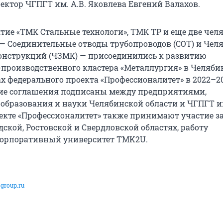
ектор ЧГПГТ им. А.В. Яковлева Евгений Валахов.
тие «ТМК Стальные технологи», ТМК ТР и еще две чел
 Соединительные отводы трубопроводов (СОТ) и Чел
онструкций (ЧЗМК) — присоединились к развитию
-производственного кластера «Металлургия» в Челяби
х федерального проекта «Профессионалитет» в 2022–20
ие соглашения подписаны между предприятиями,
образования и науки Челябинской области и ЧГПГТ им
оекте «Профессионалитет» также принимают участие з
ской, Ростовской и Свердловской областях, работу
Корпоративный университет TMK2U.
group.ru