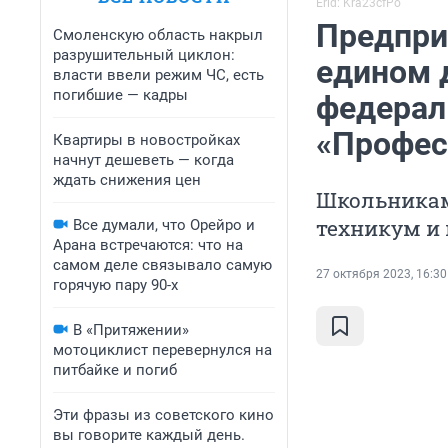
Erid: Kra23cfPo
Предпри
Смоленскую область накрыл
разрушительный циклон:
едином 
власти ввели режим ЧС, есть
погибшие — кадры
федерал
«Профес
Квартиры в новостройках
начнут дешеветь — когда
ждать снижения цен
Школьникам
техникум и
Все думали, что Орейро и
Арана встречаются: что на
самом деле связывало самую
27 октября 2023, 16:30
горячую пару 90-х
В «Притяжении»
мотоциклист перевернулся на
питбайке и погиб
Эти фразы из советского кино
вы говорите каждый день.