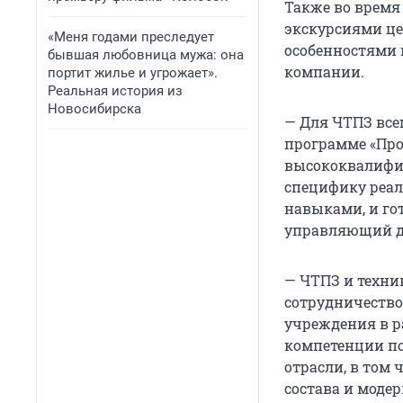
Также во время
экскурсиями це
«Меня годами преследует
особенностями 
бывшая любовница мужа: она
компании.
портит жилье и угрожает».
Реальная история из
Новосибирска
— Для ЧТПЗ все
программе «Про
высококвалифи
специфику реал
навыками, и го
управляющий д
— ЧТПЗ и техни
сотрудничество
учреждения в р
компетенции по
отрасли, в том
состава и моде