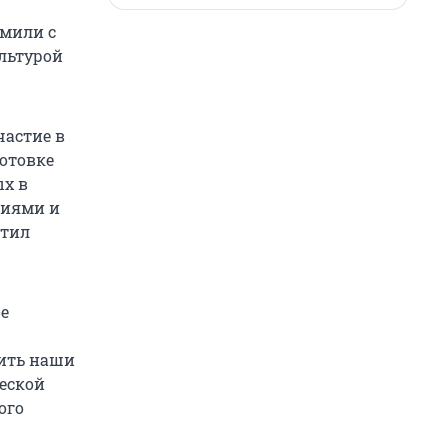
омили с
льтурой
частие в
отовке
х в
ниями и
етил
е
рить наши
еской
ого