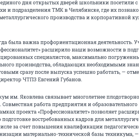
 единого дня открытых дверей школьники посетили с
хи и подразделения ТМК в Челябинске, где их познак
металлургического производства и корпоративной ку
гда была важна профориентационная деятельность. У
фессионалитет» расширило наши возможности в подг
цированных специалистов, максимально погруженны
ьного производства, обладающих необходимыми зна
товыми сразу после выпуска успешно работать, — отм
иректор ЧТПЗ Евгений Губанов.
кум им. Яковлева связывает многолетнее плодотворно
. Совместная работа предприятия и образовательного
амках проекта «Профессионалитет» позволяет расши
 подготовке востребованных кадров для металлургич
 числе за счет повышения квалификации педагогическ
рнизации материально-технической базы техникума, —