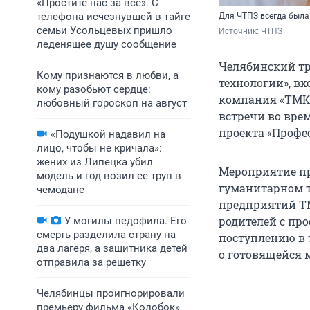
«Простите нас за всё». С
телефона исчезнувшей в тайге
Для ЧТПЗ всегда была
семьи Усольцевых пришло
Источник: 
ЧТПЗ
леденящее душу сообщение
Челябинский тр
Кому признаются в любви, а
технологии», в
кому разобьют сердце:
компания «ТМК
любовный гороскоп на август
встречи во вре
проекта «Профе
«Подушкой надавил на
лицо, чтобы не кричала»:
жених из Липецка убил
Мероприятие п
модель и год возил ее труп в
гуманитарном т
чемодане
предприятий ТМ
родителей с пр
У могилы педофила. Его
смерть разделила страну на
поступлению в 
два лагеря, а защитника детей
о готовящейся 
отправила за решетку
Челябинцы проигнорировали
премьеру фильма «Колобок»