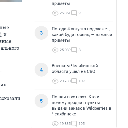
приметы
26 351
9
ьные
Погода 4 августа подскажет,
3
, и
какой будет осень, — важные
приметы
онные
рального
25 089
8
Военком Челябинской
4
-
области ушел на СВО
20 730
109
 их
Пошли в «отказ». Кто и
ссказали
5
почему продает пункты
выдачи заказов Wildberries в
Челябинске
19 835
195