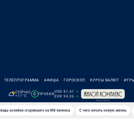
ТЕЛЕПРОГРАММА
АФИША
ГОРОСКОП
КУРСЫ ВАЛЮТ
ИГР
USD 81,41
СЕЙЧАС
0
ПРОБКИ
+11°C
EUR 94,06
ведь хозяйки сгоревшего на WB бизнеса
С чего начать новую жизнь