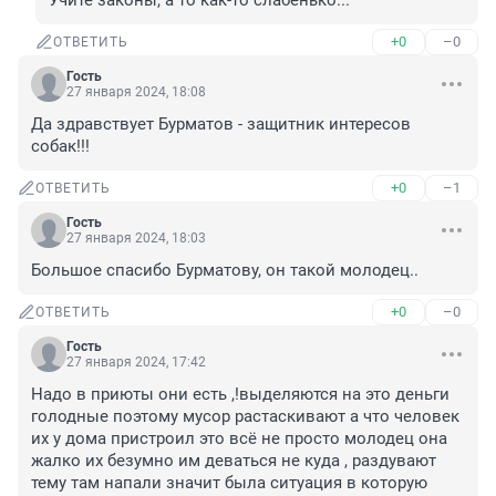
Учите законы, а то как-то слабенько...
+0
–0
ОТВЕТИТЬ
Гость
27 января 2024, 18:08
Да здравствует Бурматов - защитник интересов 
собак!!!
+0
–1
ОТВЕТИТЬ
Гость
27 января 2024, 18:03
Большое спасибо Бурматову, он такой молодец..
+0
–0
ОТВЕТИТЬ
Гость
27 января 2024, 17:42
Надо в приюты они есть ,!выделяются на это деньги 
голодные поэтому мусор растаскивают а что человек 
их у дома пристроил это всё не просто молодец она 
жалко их безумно им деваться не куда , раздувают 
тему там напали значит была ситуация в которую 