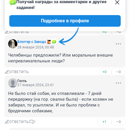
28 января 2024, 02:38
Получай награды за комментарии и другие 
задания!
Зоошизы постоянно в интернете, - они не кусаются, 
они добрые, вы их сами спровоцировали, они 
Подробнее в профиле
чувствуют агрессию,это вы их спровоцировали.
+0
–0
ОТВЕТИТЬ
Блоггер с Завода
28 января 2024, 00:48
Челябинцы предложили? Или моральные внешне 
непревликательные люди?
+0
–0
ОТВЕТИТЬ
Гость
27 января 2024, 23:41
Не было стай собак, их отлавливали - 7 дней 
передержку (на гор. свалке была) - если хозяин не 
забирал, то усыпляли. И не было проблем с 
бродячими собаками,
+1
–0
ОТВЕТИТЬ
1