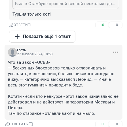
Был в Стамбуле прошлой весной несколько дней. Очень много собак на улицах, кастрированы или нет - не знаю, дружелюбны, в стаи не сбиваются, на каждом углу кормушки с сухим кормом и плошки с водой. И, главное! не видел следов жизнедеятельности. Как это достигнуто, не понимаю, рекомендаций дать не могу
Турция только кот!
+0
–0
ОТВЕТИТЬ
Показать ещё 1 ответ
Гость
27 января 2024, 18:58
Что за закон «ОСВВ»

— Бесхозных блоховозов только отлавливать и 
усыплять, к сожалению, больше никакого исхода не 
вижу, — категорично высказался Леонид. — Иначе 
весь этот гуманизм приводит к беде.

Кстати - если кто невкурсе - этот закон изначально не 
действовал и не действует на территории Москвы и 
Питера.

Там по старинке - отлавливают и на мыло.
+1
–0
ОТВЕТИТЬ
1