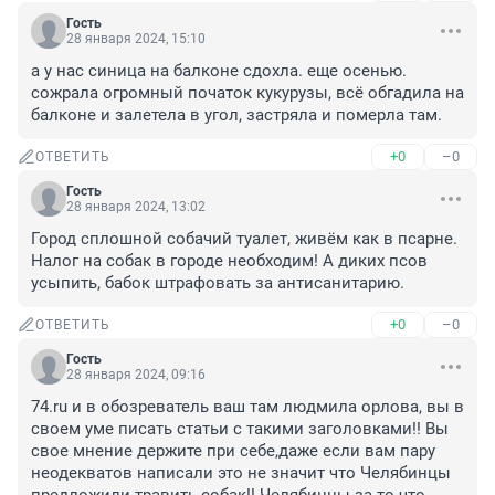
Гость
28 января 2024, 15:10
а у нас синица на балконе сдохла. еще осенью. 
сожрала огромный початок кукурузы, всё обгадила на 
балконе и залетела в угол, застряла и померла там.
+0
–0
ОТВЕТИТЬ
Гость
28 января 2024, 13:02
Город сплошной собачий туалет, живём как в псарне. 
Налог на собак в городе необходим! А диких псов 
усыпить, бабок штрафовать за антисанитарию.
+0
–0
ОТВЕТИТЬ
Гость
28 января 2024, 09:16
74.ru и в обозреватель ваш там людмила орлова, вы в 
своем уме писать статьи с такими заголовками!! Вы 
свое мнение держите при себе,даже если вам пару 
неодекватов написали это не значит что Челябинцы 