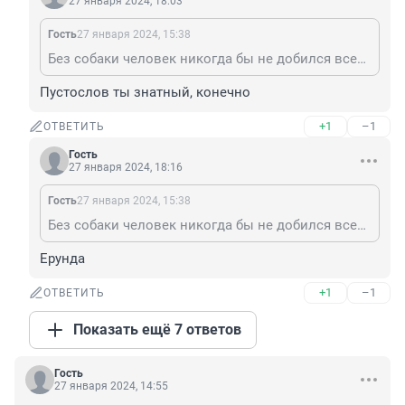
27 января 2024, 18:03
Гость
27 января 2024, 15:38
Без собаки человек никогда бы не добился всех тех благ, которые сейчас имеет. В самом начале своего развития был бы съеден и растерзан дикими животными, умер бы с голоду и замёрз на смерть. Как историк могу сказать, что своей эволюции и выживанию человечество во многом обязано псовым. Но в странах, где цивилизацией и не пахнет, люди в большинстве своем по сути хуже животных, ибо именно гуманное отношение к любой живой твари определяет уровень развития человека. Судя по комментариям, в нашем городе у большинства он стремится к нулю. Вопрос с бродячими животными решать нужно, но только разумно и гуманно. И не говорите, что вам больше людей жалко, человек, который жаждет расправы над животным, более чем способен к уничтожению себе подобных и лишь сдерживают свою звериную натуру.
Пустослов ты знатный, конечно
+1
–1
ОТВЕТИТЬ
Гость
27 января 2024, 18:16
Гость
27 января 2024, 15:38
Без собаки человек никогда бы не добился всех тех благ, которые сейчас имеет. В самом начале своего развития был бы съеден и растерзан дикими животными, умер бы с голоду и замёрз на смерть. Как историк могу сказать, что своей эволюции и выживанию человечество во многом обязано псовым. Но в странах, где цивилизацией и не пахнет, люди в большинстве своем по сути хуже животных, ибо именно гуманное отношение к любой живой твари определяет уровень развития человека. Судя по комментариям, в нашем городе у большинства он стремится к нулю. Вопрос с бродячими животными решать нужно, но только разумно и гуманно. И не говорите, что вам больше людей жалко, человек, который жаждет расправы над животным, более чем способен к уничтожению себе подобных и лишь сдерживают свою звериную натуру.
Ерунда
+1
–1
ОТВЕТИТЬ
Показать ещё 7 ответов
Гость
27 января 2024, 14:55