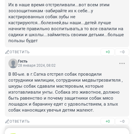
Их в наше время отстреливали...вот всем этим 
зоозощитникам -забирайте их к себе...у 
кастрированных собак зубы не 
кастрируются...болезней,вы наши...детей лучше 
начните правильно воспитывать,а то все свалили на 
садики и школы...займитесь своими детьми...больше 
пользы будет
+0
–0
ОТВЕТИТЬ
Гость
28 января 2024, 08:02
В 80-ые. в г.Сатка отстрел собак проводили 
сотрудники милиции, сотрудники медвытрезвителя , 
шкуры собак сдавали мастеровым, которые 
изготавливали унты. Собака это животное, должно 
быть равенство и почему защитники собак мясо 
лошадок и баранину едят с удовольствием, а злых 
собак наносящих увечья детям жалеют.
+0
–0
ОТВЕТИТЬ
Гость