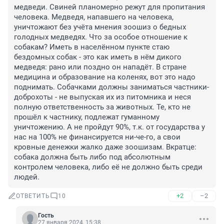
медведи. Свиней планомерно режут для пропитания 
человека. Медведя, напавшего на человека, 
уничтожают без учёта мнения зоошиз о бедных 
голодных медведях. Что за особое отношение к 
собакам? Иметь в населённом пункте стаю 
бездомных собак - это как иметь в нём дикого 
медведя: рано или поздно он нападёт. В стране 
медицина и образование на коленях, вот это надо 
поднимать. Собачками должны заниматься частники-
доброхоты - не выпуская их из питомника и неся 
полную ответственность за животных. Те, кто не 
прошёл к частнику, подлежат гуманному 
уничтожению. А не пройдут 90%, т.к. от государства у 
нас на 100% не финансируется ни-че-го, а свои 
кровные денежки жалко даже зоошизам. Вкратце: 
собака должна быть либо под абсолютным 
контролем человека, либо её не должно быть среди 
людей.
+2
–2
ОТВЕТИТЬ
10
Гость
27 января 2024, 15:38