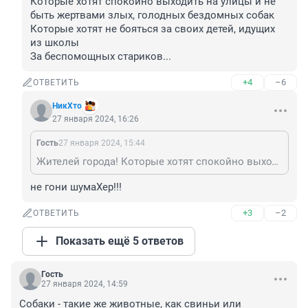
Которые хотят спокойно выходить на улицы и не 
быть жертвами злых, голодных бездомных собак

Которые хотят не бояться за своих детей, идущих 
из школы

За беспомощных стариков...
+4
–6
ОТВЕТИТЬ
НикХто
27 января 2024, 16:26
Гость
27 января 2024, 15:44
Жителей города! Которые хотят спокойно выходить на улицы и не быть жертвами злых, голодных бездомных собак Которые хотят не бояться за своих детей, идущих из школы За беспомощных стариков...
не гони шумаХер!!!
+3
–2
ОТВЕТИТЬ
Показать ещё 5 ответов
Гость
27 января 2024, 14:59
Собаки - такие же животные, как свиньи или 