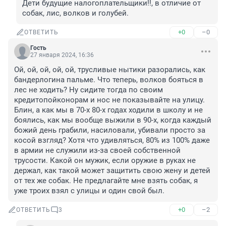
Дети будущие налогоплательщики!!, в отличие от 
собак, лис, волков и голубей.
+0
–0
ОТВЕТИТЬ
Гость
27 января 2024, 16:36
Ой, ой, ой, ой, ой, трусливые нытики разорались, как 
бандерлогина пальме. Что теперь, волков бояться в 
лес не ходить? Ну сидите тогда по своим 
кредитопойконорам и нос не показывайте на улицу. 
Блин, а как мы в 70-х 80-х годах ходили в школу и не 
боялись, как мы вообще выжили в 90-х, когда каждый 
божий день грабили, насиловали, убивали просто за 
косой взгляд? Хотя что удивляться, 80% из 100% даже 
в армии не служили из-за своей собственной 
трусости. Какой он мужик, если оружие в руках не 
держал, как такой может защитить свою жену и детей 
от тех же собак. Не предлагайте мне взять собак, я 
уже троих взял с улицы и один свой был.
+0
–2
ОТВЕТИТЬ
3