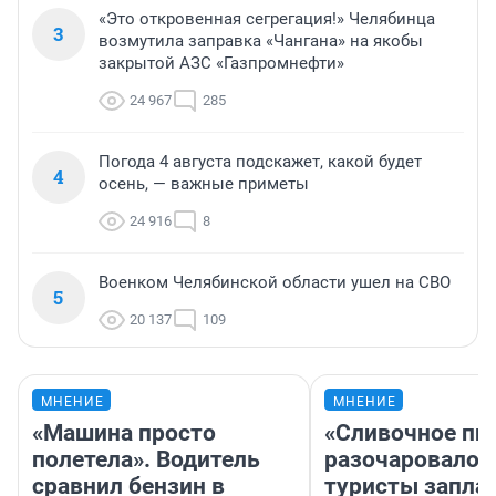
«Это откровенная сегрегация!» Челябинца
3
возмутила заправка «Чангана» на якобы
закрытой АЗС «Газпромнефти»
24 967
285
Погода 4 августа подскажет, какой будет
4
осень, — важные приметы
24 916
8
Военком Челябинской области ушел на СВО
5
20 137
109
МНЕНИЕ
МНЕНИЕ
«Машина просто
«Сливочное пи
полетела». Водитель
разочаровало»
сравнил бензин в
туристы запла