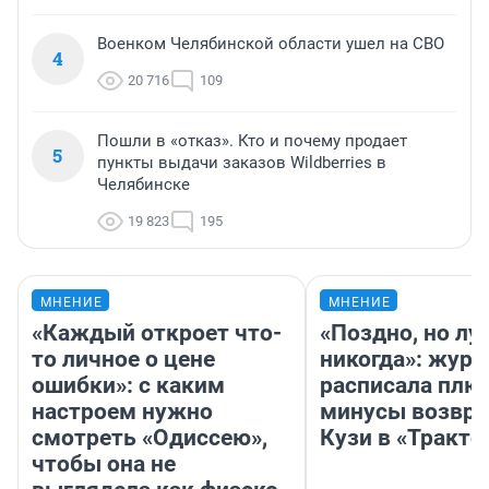
Военком Челябинской области ушел на СВО
4
20 716
109
Пошли в «отказ». Кто и почему продает
5
пункты выдачи заказов Wildberries в
Челябинске
19 823
195
МНЕНИЕ
МНЕНИЕ
«Каждый откроет что-
«Поздно, но лу
то личное о цене
никогда»: журн
ошибки»: с каким
расписала плю
настроем нужно
минусы возвр
смотреть «Одиссею»,
Кузи в «Тракто
чтобы она не