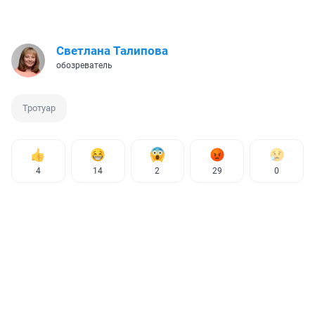
Светлана Талипова
обозреватель
Тротуар
4
14
2
29
0