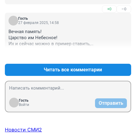
+0
–0
Гость
27 февраля 2025, 14:58
Вечная память!

Царство им Небесное!

Их и сейчас можно в пример ставить,

Поминая их похвалою не лестною!

+5
–0
Нельзя никак помянуть их без молитвы

Они и вам показали примеры и в битве!
Читать все комментарии
Гость
Отправить
Войти
Новости СМИ2