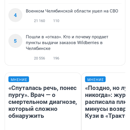
Военком Челябинской области ушел на СВО
4
21 160
110
Пошли в «отказ». Кто и почему продает
5
пункты выдачи заказов Wildberries в
Челябинске
20 556
196
МНЕНИЕ
МНЕНИЕ
«Спуталась речь, понес
«Поздно, но лу
пургу». Врач — о
никогда»: журн
смертельном диагнозе,
расписала плю
который сложно
минусы возвр
обнаружить
Кузи в «Тракто