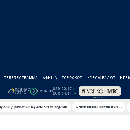
ТЕЛЕПРОГРАММА
АФИША
ГОРОСКОП
КУРСЫ ВАЛЮТ
ИГР
USD 82,17
СЕЙЧАС
3
ПРОБКИ
+27°C
EUR 94,84
у бойца развели с мужем без ее ведома
С чего начать новую жизнь