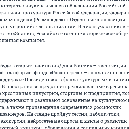
истерство науки и высшего образования Российской
еральная прокуратура Российской Федерации, Федера
елам молодежи (Росмолодежь). Отдельные экспозиции
рупные российские организации. В числе участников 
ество «Знание», Российское военно-историческое обще
ленная Компания.
будет открыт павильон «Душа России» — экспозиция
й платформы фонда «Росконгресс» — фонда «Инносоци
поддержке Президентского фонда культурных инициа
. В пространстве представят реализованные в региона
е креативных индустрий, стартапы и предприятия, ко
ддерживают и развивают основанные на культурном 
ла, а также произведения современных российских
зайнеров. На стенде пройдут сессии, паблик-токи,
экскурсии, нейросетевые опросы и квизы о развитии
устрий, культуры, образования и социальных инициа