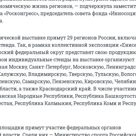
ономическую жизнь регионов, — подчеркнула заместит
а «Росконгресс», председатель совета фонда «Инносоц
а.
тической выставке примут 29 регионов России, включ
тенда. Так, в рамках коллективной экспозиции «Енис
рский федеральный округ представят свою продукци
ои индивидуальные стенды на выставке организуют 
чая Москву, Санкт-Петербург, Московскую, Ленинградс
Калужскую, Владимирскую, Тверскую, Тульскую, Волог
ленскую, Самарскую, Пензенскую, Кировскую, Челябин
бласти, а также Краснодарский край. В числе участни
анская Народные Республики, Республика Башкортост
естан, Республика Калмыкия, Республика Коми и Респ
 площадки примут участие федеральных органов
 власти. Среди них — Министерство спорта Российско