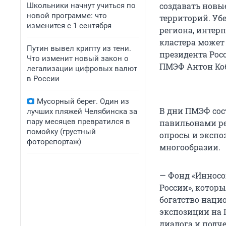
создавать новы
Школьники начнут учиться по
новой программе: что
территорий. Уб
изменится с 1 сентября
региона, интер
кластера может
Путин вывел крипту из тени.
президента Рос
Что изменит новый закон о
ПМЭФ Антон Ко
легализации цифровых валют
в России
Мусорный берег. Один из
В дни ПМЭФ сос
лучших пляжей Челябинска за
пару месяцев превратился в
павильонами ре
помойку (грустный
опросы и экспо
фоторепортаж)
многообразии.
— Фонд «Инносо
России», котор
богатство наци
экспозиции на 
диалога и подч