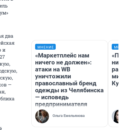
ель
иум»
ая два
ейская
МНЕНИЕ
МНЕНИ
ю и
«Маркетплейс нам
«Позд
27
ничего не должен»:
никог
кую,
атаки на WB
распи
одскую,
уничтожили
минус
скую,
православный бренд
Кузи 
ков —
одежды из Челябинска
ан,
— исповедь
ублика
предпринимателя
Ольга Емельянова
й