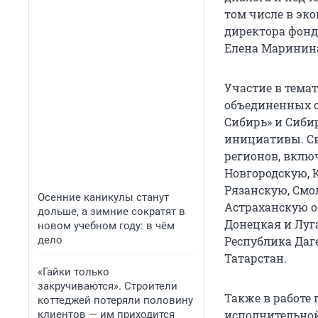
том числе в эк
директора фонд
Елена Маринин
Участие в тема
объединенных с
Сибирь» и Сиби
инициативы. Св
регионов, вклю
Новгородскую, 
Рязанскую, Смо
Осенние каникулы станут
Астраханскую о
дольше, а зимние сократят в
Донецкая и Луг
новом учебном году: в чём
дело
Республика Даг
Татарстан.
«Гайки только
закручиваются». Строители
Также в работе
коттеджей потеряли половину
исполнительной
клиентов — им приходится