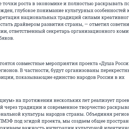
е точки роста в экономике и полностью раскрывать п
ежден, глубокое понимание культурных особенностей 
претация национальных традиций силами креативног
 стать драйвером развития страны, — отметил советн
сии, ответственный секретарь организационного коми
бяков.
тоятся совместные мероприятия проекта «Душа Росси
гионов. В частности, будут организованы перекрестн
зиции, показывающие единство народов России в их
циум» на протяжении нескольких лет реализует прое
ый через традиции и современное творчество раскрыв
ональной культуры народов страны. Объединяя регио
ПМЭФ под эгидой проекта, мы создаем общее простран
еркиваем важность интеграции культурной идентично