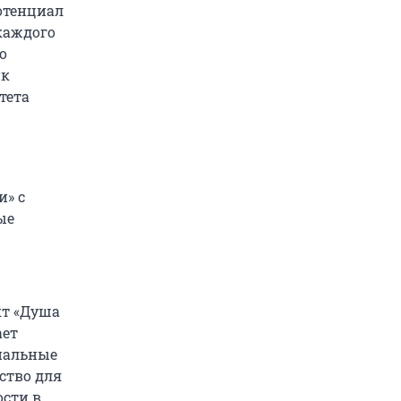
отенциал
каждого
о
ик
тета
и» с
ые
кт «Душа
ает
нальные
ство для
сти в