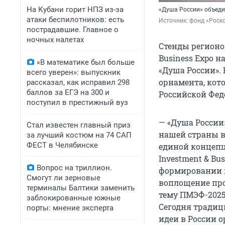
На Кубани горит НПЗ из-за
«Душа России» объеди
атаки беспилотников: есть
Источник: 
фонд «Роско
пострадавшие. Главное о
ночных налетах
Стенды регионо
Business Expo 
«В математике был больше
«Душа России».
всего уверен»: выпускник
орнамента, кот
рассказал, как исправил 298
баллов за ЕГЭ на 300 и
Российской Фед
поступил в престижный вуз
— «Душа России
Стал известен главный приз
нашей страны в
за лучший костюм на 74 САП
ФЕСТ в Челябинске
единой концепц
Investment & B
Вопрос на триллион.
формировании н
Смогут ли зерновые
воплощение про
терминалы Балтики заменить
тему ПМЭФ-2025
заблокированные южные
Сегодня традиц
порты: мнение эксперта
идеи в России 