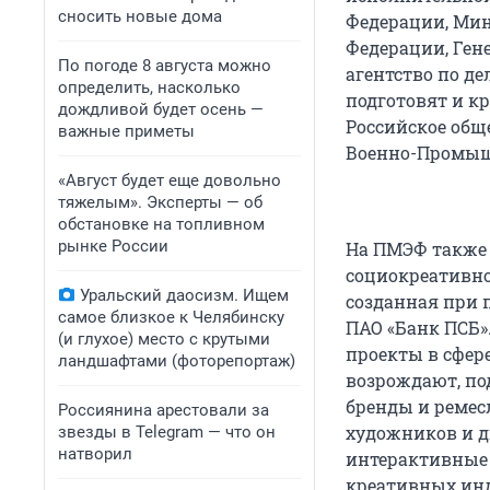
сносить новые дома
Федерации, Мин
Федерации, Ген
По погоде 8 августа можно
агентство по д
определить, насколько
подготовят и к
дождливой будет осень —
Российское общ
важные приметы
Военно-Промыш
«Август будет еще довольно
тяжелым». Эксперты — об
обстановке на топливном
рынке России
На ПМЭФ также 
социокреативно
Уральский даосизм. Ищем
созданная при 
самое близкое к Челябинску
ПАО «Банк ПСБ»
(и глухое) место с крутыми
проекты в сфер
ландшафтами (фоторепортаж)
возрождают, по
бренды и ремес
Россиянина арестовали за
художников и ди
звезды в Telegram — что он
натворил
интерактивные 
креативных инд