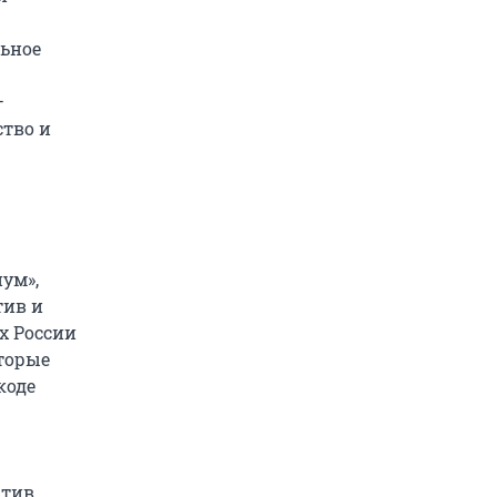
льное
—
ство и
ум»,
тив и
х России
торые
коде
тив.