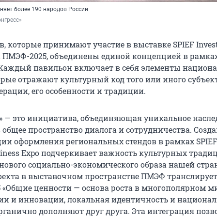
няет более 190 народов России
нгресс»
в, которые принимают участие в выставке SPIEF Inves
на ПМЭФ-2025, объединены единой концепцией в рамка
 Каждый павильон включает в себя элементы национ
орые отражают культурный код того или иного субъек
ерации, его особенности и традиции.
» — это инициатива, объединяющая уникальное насле
 общее пространство диалога и сотрудничества. Созд
ии оформления региональных стендов в рамках SPIE
usiness Expo подчеркивает важность культурных тради
ового социально-экономического образа нашей стран
екта в выставочном пространстве ПМЭФ транслируе
 «Общие ценности — основа роста в многополярном ми
ии и инновации, локальная идентичность и национа
органично дополняют друг друга. Эта интеграция позв