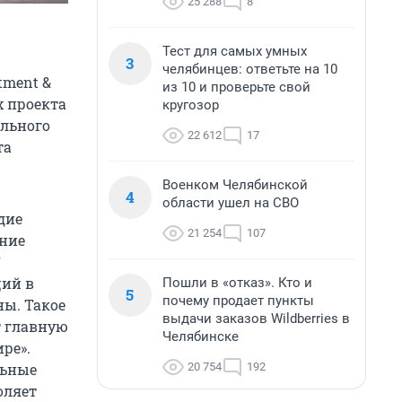
25 288
8
Тест для самых умных
3
челябинцев: ответьте на 10
tment &
из 10 и проверьте свой
х проекта
кругозор
ального
22 612
17
та
Военком Челябинской
4
области ушел на СВО
дие
21 254
107
ание
F
ций в
Пошли в «отказ». Кто и
5
почему продает пункты
ы. Такое
выдачи заказов Wildberries в
т главную
Челябинске
ре».
20 754
192
льные
оляет