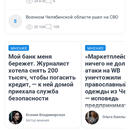
24 878
6
Военком Челябинской области ушел на СВО
5
20 104
109
МНЕНИЕ
МНЕНИЕ
Мой банк меня
«Маркетплейс 
бережет. Журналист
ничего не долж
хотела снять 200
атаки на WB
тысяч, чтобы погасить
уничтожили
кредит, — к ней домой
православный 
приехала служба
одежды из Чел
безопасности
— исповедь
предпринимат
Ксения Владимирская
Ольга Емельян
Автор мнения