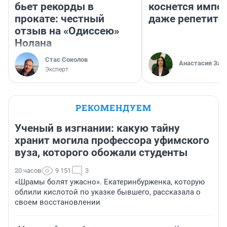
бьет рекорды в
коснется импор
прокате: честный
даже репетито
отзыв на «Одиссею»
Нолана
Стас Соколов
Анастасия Зав
Эксперт
РЕКОМЕНДУЕМ
Ученый в изгнании: какую тайну
хранит могила профессора уфимского
вуза, которого обожали студенты
20 часов
9 151
3
«Шрамы болят ужасно». Екатеринбурженка, которую
облили кислотой по указке бывшего, рассказала о
своем восстановлении