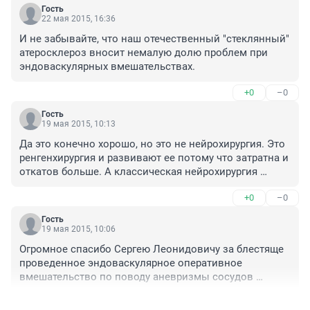
Гость
22 мая 2015, 16:36
И не забывайте, что наш отечественный "стеклянный" 
атеросклероз вносит немалую долю проблем при 
эндоваскулярных вмешательствах.
+0
–0
Гость
19 мая 2015, 10:13
Да это конечно хорошо, но это не нейрохирургия. Это 
ренгенхирургия и развивают ее потому что затратна и 
откатов больше. А классическая нейрохирургия 
требует отличные руки и клипсу. А статистику не 
+0
–0
обманишь. При открытом доступе клипирование 
аневризмы 100%, а при эндоваскулярном воз ожны 
Гость
рецидивы и это уже в мире доказано.
19 мая 2015, 10:06
Огромное спасибо Сергею Леонидовичу за блестяще 
проведенное эндоваскулярное оперативное 
вмешательство по поводу аневризмы сосудов 
головного мозга мне лично еще два года 
+0
–0
назад.Высококлассный специалист и очень 