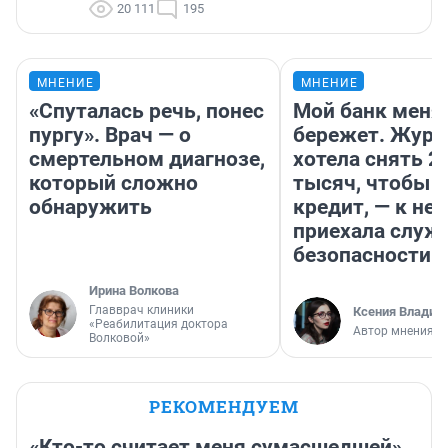
20 111
195
МНЕНИЕ
МНЕНИЕ
«Спуталась речь, понес
Мой банк меня
пургу». Врач — о
бережет. Журн
смертельном диагнозе,
хотела снять 2
который сложно
тысяч, чтобы п
обнаружить
кредит, — к не
приехала служ
безопасности
Ирина Волкова
Главврач клиники
Ксения Владим
«Реабилитация доктора
Автор мнения
Волковой»
РЕКОМЕНДУЕМ
«Кто-то считает меня сумасшедшей».