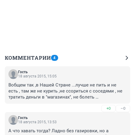
КОММЕНТАРИИ
4
Гость
18 августа 2015, 15:05
Вобщем так ,в Нашей Стране ...лучше не пить и не 
есть , там же не курить ,не ссориться с соседями , не 
тратить деньги в "магазинах", не болеть 
и..т..д.,,анекдот такой был,когда-то..давай бросим 
+0
–0
пить,-давай;-а зачем,а денег больше будет, а зачем 
нам столько много денег?
Гость
18 августа 2015, 13:53
А что хавать тогда? Ладно без газировки, но а 