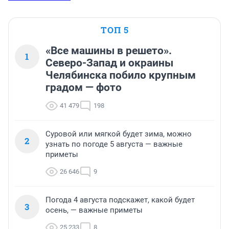
ТОП 5
«Все машины в решето».
1
Северо-Запад и окраины
Челябинска побило крупным
градом — фото
41 479
198
Суровой или мягкой будет зима, можно
2
узнать по погоде 5 августа — важные
приметы
26 646
9
Погода 4 августа подскажет, какой будет
3
осень, — важные приметы
25 233
8