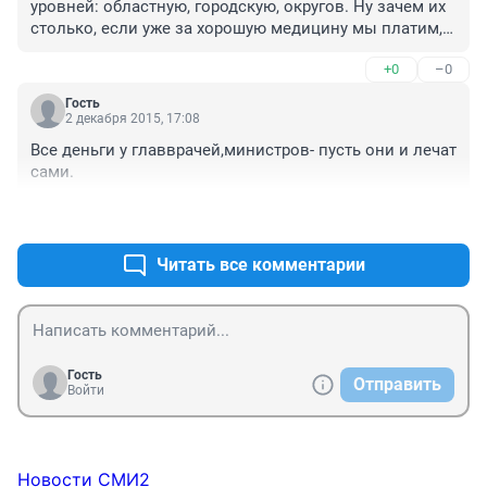
уровней: областную, городскую, округов. Ну зачем их 
столько, если уже за хорошую медицину мы платим, 
за хорошее образование тоже платим. Вот давайте 
+0
–0
рассмотрим сколько административных зданий в 
Тюмени?
Гость
2 декабря 2015, 17:08
Все деньги у главврачей,министров- пусть они и лечат 
сами.
+0
–0
Читать все комментарии
Гость
Отправить
Войти
Новости СМИ2