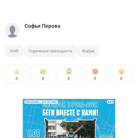
Софья Перова
ОНФ
Поручения президента
Форум
0
0
0
0
0
РЕКЛАМА • EA-M.ORG