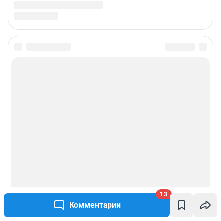
juristchel@shkulev.ru
Техподдержка:
help@shkulev.ru
Связаться с отделом продаж: 8 (351) 729-94-90 доб. 3335,
yuliya.latypova@shkulev.ru
Редакция сайта не несет ответственности за достоверность
информации, содержащейся в рекламных объявлениях.
Особенности эксплуатации (использования) веб-портала регулируются:
Руководством пользователя
Описанием функциональных характеристик ПО
Условиями использования веб-портала и политикой
конфиденциальности персональных данных
Веб-портал распространяется в виде интернет-сервиса, специальные
действия по установке на стороне пользователя не требуются
Политика использования cookies
Рекомендательные системы
Пользовательское соглашение сервиса «Подписка без баннерной
рекламы»
13
Комментарии