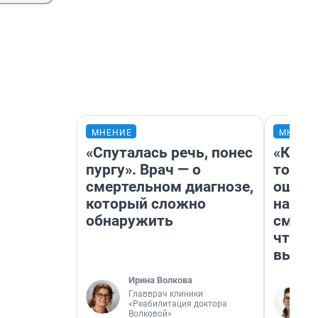
МНЕНИЕ
МНЕНИ
«Спуталась речь, понес
«Кажд
пургу». Врач — о
то лич
смертельном диагнозе,
ошибк
который сложно
настр
обнаружить
смотр
чтобы
выгля
Ирина Волкова
Главврач клиники
«Реабилитация доктора
Волковой»