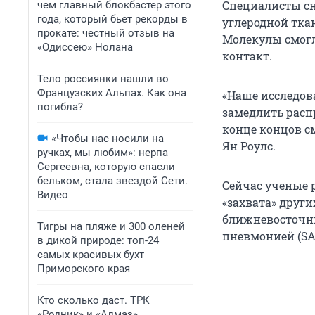
Специалисты сн
чем главный блокбастер этого
года, который бьет рекорды в
углеродной ткан
прокате: честный отзыв на
Молекулы смогл
«Одиссею» Нолана
контакт.
Тело россиянки нашли во
Французских Альпах. Как она
«Наше исследов
погибла?
замедлить расп
конце концов с
«Чтобы нас носили на
Ян Роулс.
ручках, мы любим»: нерпа
Сергеевна, которую спасли
бельком, стала звездой Сети.
Сейчас ученые 
Видео
«захвата» други
ближневосточн
Тигры на пляже и 300 оленей
пневмонией (SA
в дикой природе: топ-24
самых красивых бухт
Приморского края
Кто сколько даст. ТРК
«Родник» и «Алмаз»