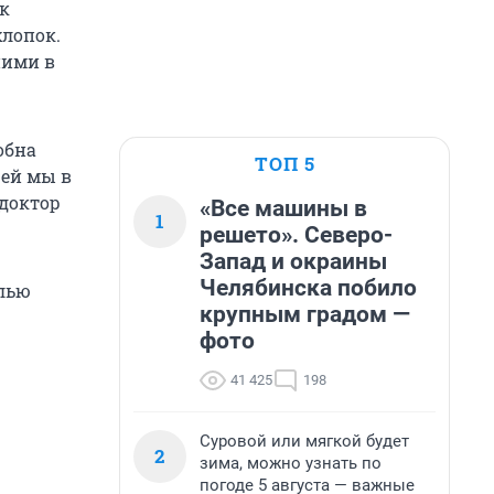
к
хлопок.
ними в
обна
ТОП 5
 ей мы в
 доктор
«Все машины в
1
решето». Северо-
Запад и окраины
Челябинска побило
елью
крупным градом —
фото
41 425
198
Суровой или мягкой будет
2
зима, можно узнать по
погоде 5 августа — важные