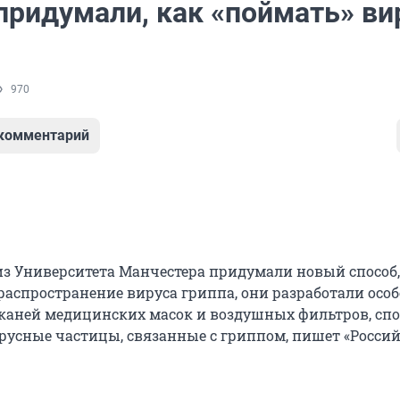
придумали, как «поймать» в
970
 комментарий
из Университета Манчестера придумали новый способ,
распространение вируса гриппа, они разработали особ
каней медицинских масок и воздушных фильтров, спо
русные частицы, связанные с гриппом, пишет «Росси