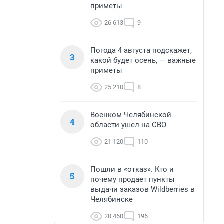
приметы
26 613
9
Погода 4 августа подскажет,
3
какой будет осень, — важные
приметы
25 210
8
Военком Челябинской
4
области ушел на СВО
21 120
110
Пошли в «отказ». Кто и
5
почему продает пункты
выдачи заказов Wildberries в
Челябинске
20 460
196