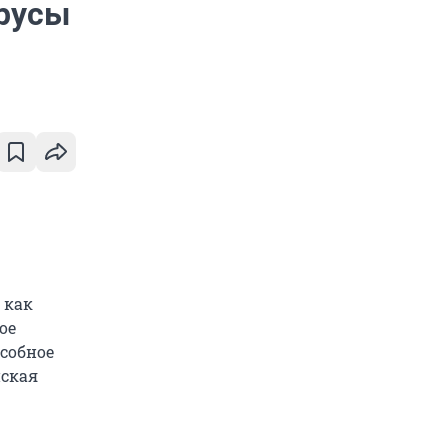
ирусы
 как
ое
собное
йская