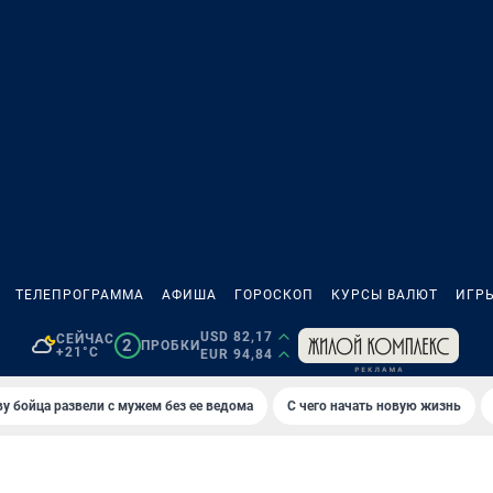
ТЕЛЕПРОГРАММА
АФИША
ГОРОСКОП
КУРСЫ ВАЛЮТ
ИГР
USD 82,17
СЕЙЧАС
2
ПРОБКИ
+21°C
EUR 94,84
у бойца развели с мужем без ее ведома
С чего начать новую жизнь