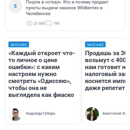
Пошли в «отказ». Кто и почему продает
5
пункты выдачи заказов Wildberries в
Челябинске
21 665
194
МНЕНИЕ
МНЕНИЕ
«Каждый откроет что-
Продашь за 300
то личное о цене
возьмут с 4000
ошибки»: с каким
нам готовит н
настроем нужно
налоговый зако
смотреть «Одиссею»,
коснется импор
чтобы она не
даже репетито
выглядела как фиаско
Надежда Губарь
Анастасия Зав