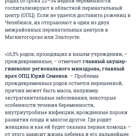
родах со срока 22–34 недели беременности
госпитализируют в областной перинатальный
центр (ОПЦ). Если не удается доставить рожениц в
Челябинск, их отправляют в один из двух
межрайонных перинатальных центров в
Магнитогорске или Златоусте.
«16,5% родов, проходящих в нашем учреждении, –
преждевременные, – отмечает
главный акушер-
гинеколог регионального минздрава, главный
врач ОПЦ Юрий Семенов
. – Проблема
преждевременных родов остается нерешенной,
причин может быть масса, например
экстрагенитальные заболевания, некоторые
особенности течения беременности,
внутриутробные инфекции, врожденные пороки
развития плода и многое другое. Где родит
женщина и как ей будет оказана первая помощь –
от этого зависит жизнь ребенка и его дальнейшее