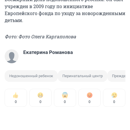
учрежден в 2009 году по инициативе
Европейского фонда по уходу за новорожденными
детьми.
Фото: Фото Олега Каргаполова
Екатерина Романова
Недоношенный ребенок
Перинатальный центр
Преждевр
0
0
0
0
0