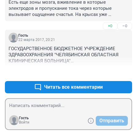
Есть еще зоны мозга, вживление в которые 
электродов и пропускание тока через которые 
вызывает ощущение счастья. На крысах уже 
опробовано! Так что мы на пути к счастливому 
+0
–0
будущему, товарищи!
Гость
22 марта 2017, 20:21
ГОСУДАРСТВЕННОЕ БЮДЖЕТНОЕ УЧРЕЖДЕНИЕ 
ЗДРАВООХРАНЕНИЯ "ЧЕЛЯБИНСКАЯ ОБЛАСТНАЯ 
КЛИНИЧЕСКАЯ БОЛЬНИЦА"

Регион Челябинская область

+0
–0
Юридический адрес 454076, Челябинская область, 
город Челябинск, улица Воровского, 70

Руководство

Читать все комментарии
Должность руководителя Главный врач

ФИО руководителя Альтман Давид Шурович
Гость
Отправить
Войти