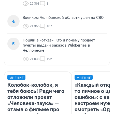
25 368
8
Военком Челябинской области ушел на СВО
4
21 365
107
Пошли в «отказ». Кто и почему продает
5
пункты выдачи заказов Wildberries в
Челябинске
21 038
192
МНЕНИЕ
МНЕНИЕ
Колобок-колобок, я
«Каждый откро
тебя боюсь! Ради чего
то личное о це
отложили прокат
ошибки»: с как
«Человека-паука» —
настроем нужн
отзыв о фильме про
смотреть «Оди