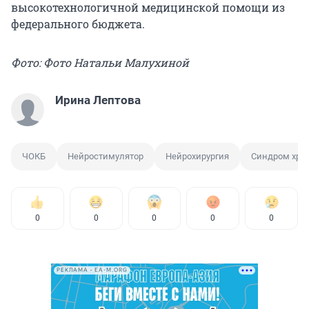
высокотехнологичной медицинской помощи из
федерального бюджета.
Фото: Фото Натальи Малухиной
Ирина Лептова
ЧОКБ
Нейростимулятор
Нейрохирургия
Синдром хро
0
0
0
0
0
РЕКЛАМА • EA-M.ORG