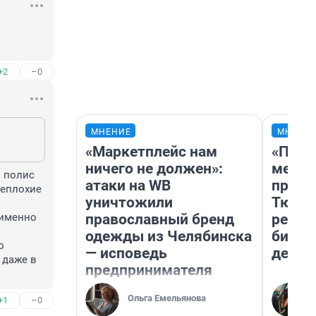
+2
–0
МНЕНИЕ
МНЕНИ
«Маркетплейс нам
«Поку
ничего не должен»:
мешке
 полис 
атаки на WB
предп
еплохие 
уничтожили
Тюмен
православный бренд
реаль
именно 
одежды из Челябинска
бизне
 
— исповедь
дешев
даже в 
предпринимателя
Ольга Емельянова
+1
–0