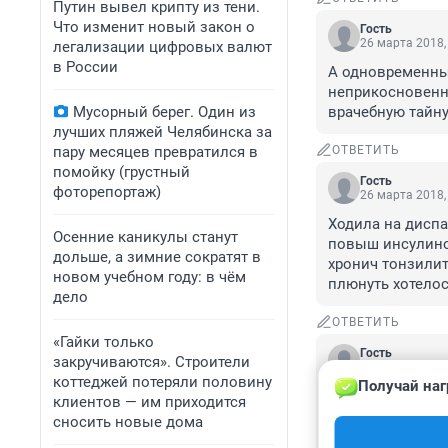
Путин вывел крипту из тени.
Что изменит новый закон о
Гость
26 марта 2018,
легализации цифровых валют
в России
А одновременный
неприкосновенн
Мусорный берег. Один из
врачебную тайну
лучших пляжей Челябинска за
пару месяцев превратился в
ОТВЕТИТЬ
помойку (грустный
Гость
фоторепортаж)
26 марта 2018,
Ходила на диспа
Осенние каникулы станут
повыш инсулинор
дольше, а зимние сократят в
хронич тонзилита
новом учебном году: в чём
плюнуть хотелос
дело
ОТВЕТИТЬ
«Гайки только
Гость
закручиваются». Строители
26 марта 2018,
коттеджей потеряли половину
Получай наг
Это убийство по 
клиентов — им приходится
Дождались побл
сносить новые дома
ПОМОЩИ.