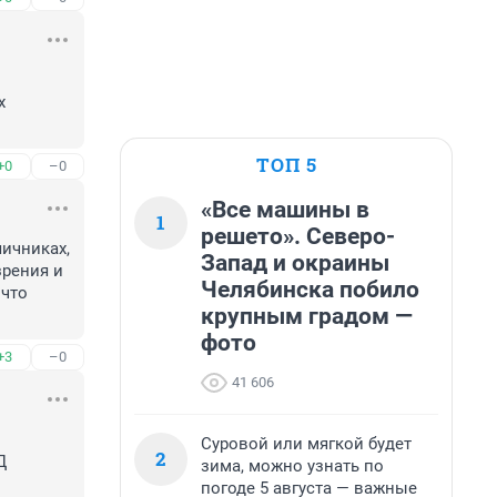
 
ТОП 5
+0
–0
«Все машины в
1
решето». Северо-
ичниках, 
Запад и окраины
рения и 
Челябинска побило
что 
крупным градом —
фото
+3
–0
41 606
Суровой или мягкой будет
2
 
зима, можно узнать по
погоде 5 августа — важные