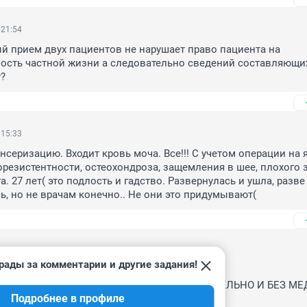
 21:54
 прием двух пациентов не нарушает право пациента на 
ость частной жизни а следовательно сведений составляющих
?
 15:33
нсеризацию. Входит кровь моча. Все!!! С учетом операции на я
езистентности, остеохондроза, защемления в шее, плохого з
. 27 лет( это подлость и гадство. Развернулась и ушла, разве 
ь, но не врачам конечно.. Не они это придумывают(
 15:14
рады за комментарии и другие задания!
закону теперь.

ажек для НАРОДА - УМИРАТЬ ДОЛГО МУЧИТЕЛЬНО И БЕЗ МЕД
Подробнее в профиле