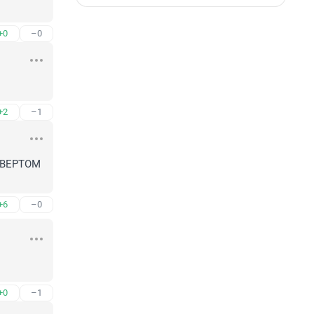
+0
–0
+2
–1
ВЕРТОМ 
+6
–0
+0
–1