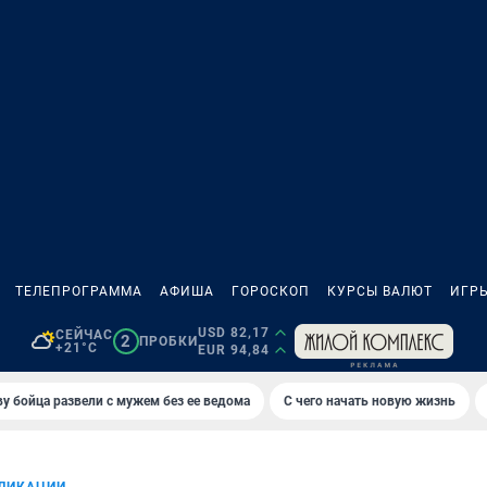
ТЕЛЕПРОГРАММА
АФИША
ГОРОСКОП
КУРСЫ ВАЛЮТ
ИГР
USD 82,17
СЕЙЧАС
2
ПРОБКИ
+21°C
EUR 94,84
у бойца развели с мужем без ее ведома
С чего начать новую жизнь