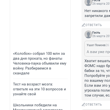
Гость
26 марта 201
Нет никакого 
запретили даж
ОТВЕТИТЬ
Гость
26 марта 201
Ушат Помоев
26 
А вам уже пр
«Колобок» собрал 100 млн за
два дня проката, но фанаты
Хватит вешать
Человека-паука объявили ему
ФОМС надо бра
войну. Разбираемся в
бабки за то, ч
скандале
Попробуйте уз
по вашему пол
Тест на возраст мозга:
Если вам это 
ответьте на эти 10 вопросов и
угрохала поли
узнайте свой
том случае, е
Школьники победили на
ОТВЕТИТЬ