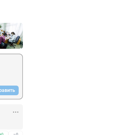
равить
+0
–0