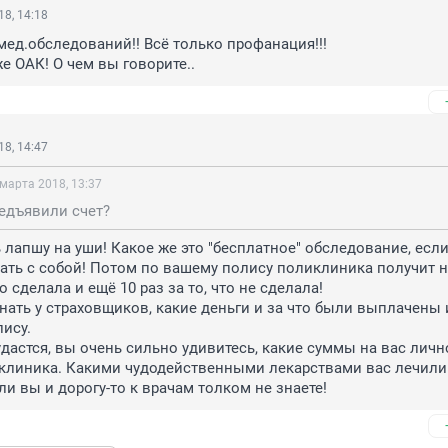
8, 14:18
мед.обследований!! Всё только профанация!!!

е ОАК! О чем вы говорите..
8, 14:47
марта 2018, 13:37
едъявили счет?
 лапшу на уши! Какое же это "бесплатное" обследование, если
ть с собой! Потом по вашему полису поликлиника получит н
то сделала и ещё 10 раз за то, что не сделала!

нать у страховщиков, какие деньги и за что были выплачены 
ису.

удастся, вы очень сильно удивитесь, какие суммы на вас лично
клиника. Какими чудодейственными лекарствами вас лечили 
сли вы и дорогу-то к врачам толком не знаете!