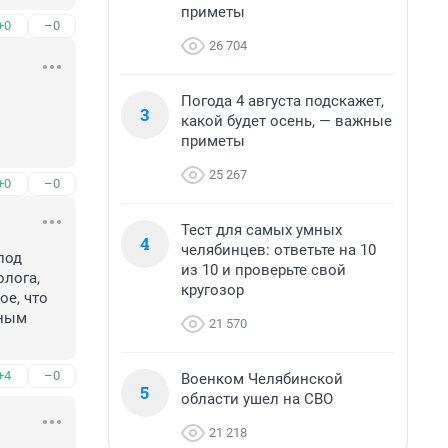
приметы
+0
–0
26 704
Погода 4 августа подскажет,
3
какой будет осень, — важные
приметы
25 267
+0
–0
Тест для самых умных
4
челябинцев: ответьте на 10
од 
из 10 и проверьте свой
лога, 
кругозор
е, что 
ным 
21 570
+4
–0
Военком Челябинской
5
области ушел на СВО
21 218