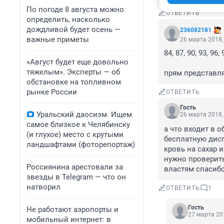
По погоде 8 августа можно
ОТВЕТИТЬ
определить, насколько
дождливой будет осень —
236082181
важные приметы
26 марта 2018,
84, 87, 90, 93, 96, 
«Август будет еще довольно
тяжелым». Эксперты — об
прям представля
обстановке на топливном
рынке России
ОТВЕТИТЬ
Гость
Уральский даосизм. Ищем
26 марта 2018,
самое близкое к Челябинску
а что входит в о
(и глухое) место с крутыми
бесплатную дисп
ландшафтами (фоторепортаж)
кровь на сахар и
нужно проверить
Россиянина арестовали за
властям спасиб
звезды в Telegram — что он
натворил
ОТВЕТИТЬ
1
Гость
Не работают аэропорты и
27 марта 201
мобильный интернет: в