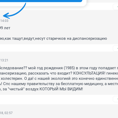
 14:03
99 лет

ю,как тащут,ведут,несут старичков на диспансеризацию
 13:21
бследование?? мой год рождения (1985) в этом году попадает п
ансеризацию, рассказать что входит? КОНСУЛЬТАЦИЯ! гинеко
 холестерин. О да! с нашей экологией это конечно единственно
! Спс нашему правительству за бесплатную медицину, а мест
о, за "чистый" воздух КОТОРЫЙ МЫ ВИДИМ!
8, 02:57