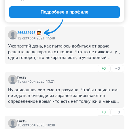
Подробнее в профиле
КОММЕНТАРИИ
198
266332995
12 октября 2021, 15:48
Уже третий день, как пытаюсь добиться от врача 
рецепта на лекарства от ковид. Что-то не вяжется тут, 
одни говорят, что лекарства есть, а участковый 
терапевт, что их давно нет.
+0
–0
Гость
15 октября 2020, 13:21
Ну описанная система то разумна. Чтобы пациентам 
не ждать в очереди их заранее записывают на 
определенное время - то есть нет толкучки и меньше 
контактов с другими людьми.

+0
–0
Вопрос тут у тем кто направления выдал: записали ли 
они в очередь? Почему не сообщили о дате и времени 
Гость
пациенту? И это все легко проверяется по той же 
15 октября 2020, 10:38