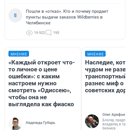
Пошли в «отказ». Кто и почему продает
5
пункты выдачи заказов Wildberries в
Челябинске
19 922
195
МНЕНИЕ
МНЕНИЕ
«Каждый откроет что-
Наследие, кото
то личное о цене
чудом не разва
ошибки»: с каким
транспортный 
настроем нужно
разнес миф о 
смотреть «Одиссею»,
советских доро
чтобы она не
выглядела как фиаско
Олег Арефьев
Блогер, предпри
Надежда Губарь
владелец в тра
бизнесе