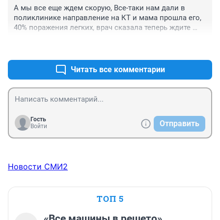
системе. Думаю что и когда записывали можно 
А мы все еще ждем скорую, Все-таки нам дали в 
проверить.
поликлинике направление на КТ и мама прошла его, 
40% поражения легких, врач сказала теперь ждите 
скорую на госпитализацию, хорошо что не отменили 
+0
–0
вызов от 9 октября, иначе заново бы пришлось 
вызывать и ждать еще парочку недель, а так 
надеемся, что завтра приедет!
Читать все комментарии
Гость
Отправить
Войти
Новости СМИ2
ТОП 5
«Все машины в решето».