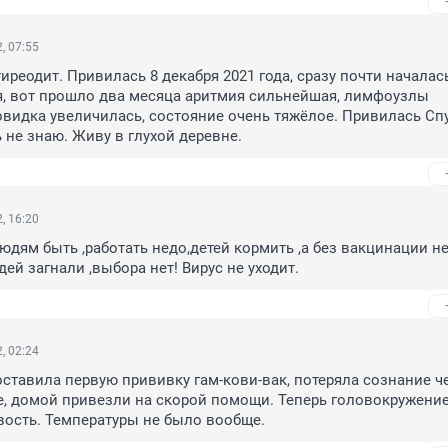
, 07:55
реодит. Привилась 8 декабря 2021 года, сразу почти началась
, вот прошло два месяца аритмия сильнейшая, лимфоузлы 
видка увеличилась, состояние очень тяжёлое. Привилась Сп
ь не знаю. Живу в глухой деревне.
, 16:20
юдям быть ,работать недо,детей кормить ,а без вакцинации не
ей загнали ,выбора нет! Вирус не уходит.
, 02:24
оставила первую прививку гам-кови-вак, потеряла сознание че
е, домой привезли на скорой помощи. Теперь головокружение,
вость. Температуры не было вообще.