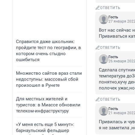
ОТВЕТИТЬ
Гость
27 января 2022
Вот нас сейчас 
Прививаться кат
Справится даже школьник:
пройдите тест по географии, в
ОТВЕТИТЬ
котором очень стыдно
Гость
ошибиться
26 января 2022
Сделала спутник
Множество сайтов враз стали
температура до38
недоступны: массовый сбой
понятно,кучу ден
произошел в Рунете
полочек ужас,но
Для местных жителей и
ОТВЕТИТЬ
туристов: в Миассе обновили
Гость
телеком-инфраструктуру
21 января 2022
Привилась и чув
«У меня есть еще 5 минут»:
я не заметила ,
барнаульский фельдшер