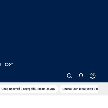
Ы
ZODY
Спор властей и застройщика из-за ЖК
Список дел и покупок к школе