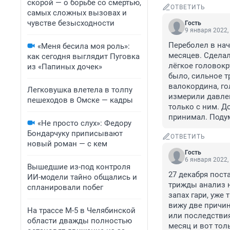
скорой — о борьбе со смертью,
ОТВЕТИТЬ
самых сложных вызовах и
чувстве безысходности
Гость
9 января 2022,
Переболел в нач
«Меня бесила моя роль»:
месяцев. Сделал
как сегодня выглядит Пуговка
лёгкое головокр
из «Папиных дочек»
было, сильное т
валокордина, гол
Легковушка влетела в толпу
измерили давлен
пешеходов в Омске — кадры
только с ним. До
принимал. Подум
«Не просто слух»: Федору
Бондарчуку приписывают
ОТВЕТИТЬ
новый роман — с кем
Гость
6 января 2022,
Вышедшие из-под контроля
27 декабря поста
ИИ-модели тайно общались и
трижды анализ н
спланировали побег
запах гари, уже 
вижу две причин
На трассе М-5 в Челябинской
или последствия
области дважды полностью
месяц и вот тол