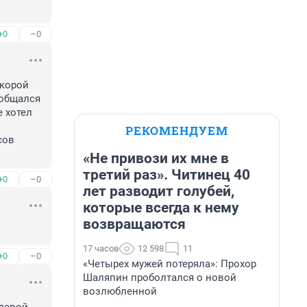
+0
–0
корой 
общался 
 хотел 
РЕКОМЕНДУЕМ
ов 
«Не привози их мне в
третий раз». Читинец 40
+0
–0
лет разводит голубей,
которые всегда к нему
возвращаются
17 часов
12 598
11
+0
–0
«Четырех мужей потеряла»: Прохор
Шаляпин проболтался о новой
возлюбленной