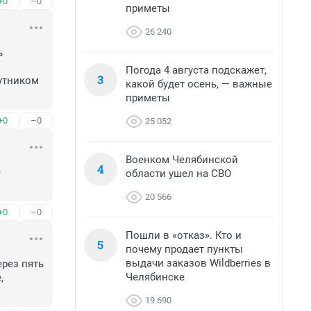
+0
–0
приметы
26 240
 
Погода 4 августа подскажет,
3
утником 
какой будет осень, — важные
приметы
+0
–0
25 052
Военком Челябинской
4
 
области ушел на СВО
20 566
+0
–0
Пошли в «отказ». Кто и
5
почему продает пункты
выдачи заказов Wildberries в
рез пять 
Челябинске
 
19 690