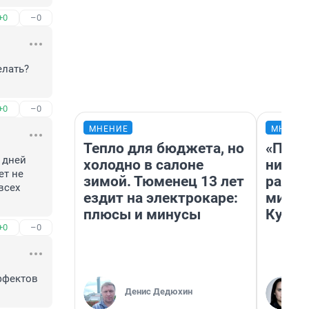
+0
–0
лать? 
+0
–0
МНЕНИЕ
МНЕНИ
Тепло для бюджета, но
«Позд
дней 
холодно в салоне
никог
т не 
зимой. Тюменец 13 лет
распи
сех 
ездит на электрокаре:
минус
плюсы и минусы
Кузи 
+0
–0
ффектов 
Денис Дедюхин