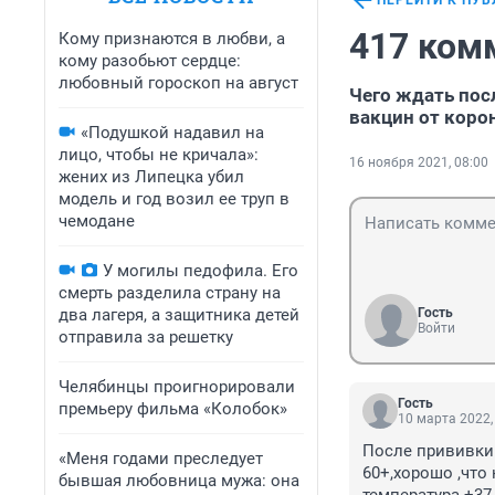
ПЕРЕЙТИ К ПУ
417 ком
Кому признаются в любви, а
кому разобьют сердце:
любовный гороскоп на август
Чего ждать пос
вакцин от коро
«Подушкой надавил на
лицо, чтобы не кричала»:
16 ноября 2021, 08:00
жених из Липецка убил
модель и год возил ее труп в
чемодане
У могилы педофила. Его
смерть разделила страну на
два лагеря, а защитника детей
Гость
Войти
отправила за решетку
Челябинцы проигнорировали
Гость
премьеру фильма «Колобок»
10 марта 2022,
После прививки
«Меня годами преследует
60+,хорошо ,что
бывшая любовница мужа: она