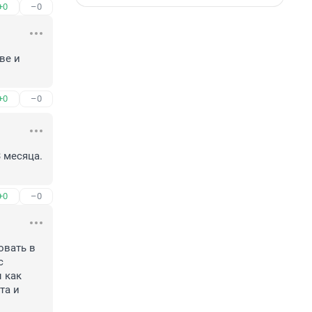
+0
–0
е и 
+0
–0
 месяца. 
+0
–0
вать в 
 
как 
а и 