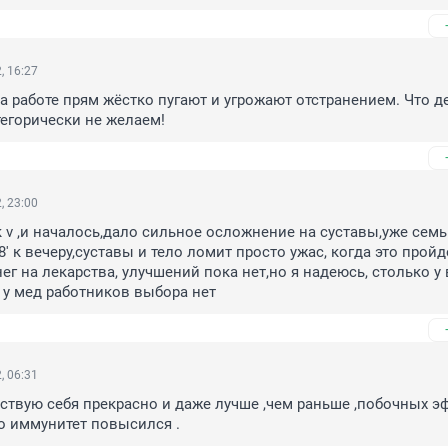
, 16:27
на работе прям жёстко пугают и угрожают отстранением. Что де
егорически не желаем!
, 23:00
 v ,и началось,дало сильное осложнение на суставы,уже семь 
' к вечеру,суставы и тело ломит просто ужас, когда это пройде
ег на лекарства, улучшений пока нет,но я надеюсь, столько у в
 у мед работников выбора нет
, 06:31
ствую себя прекрасно и даже лучше ,чем раньше ,побочных э
но иммунитет повысился .