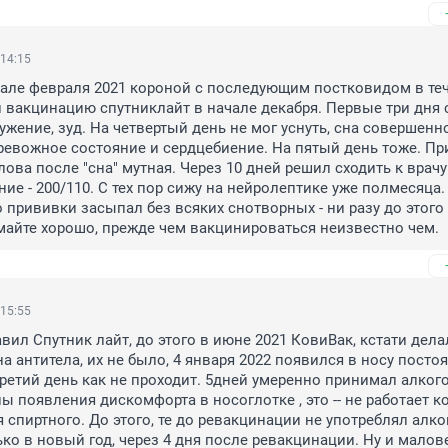
 14:15
але февраля 2021 короной с последующим постковидом в теч
 вакцинацию спутниклайт в начале декабря. Первые три дня с
ужение, зуд. На четвертый день не мог уснуть, сна совершенно
ревожное состояние и сердцебиение. На пятый день тоже. Пр
ова после "сна" мутная. Через 10 дней решил сходить к врачу 
ие - 200/110. С тех пор сижу на нейролептике уже полмесяца. 
 прививки засыпал без всяких снотворных - ни разу до этого 
айте хорошо, прежде чем вакцинироваться неизвестно чем.
 15:55
вил Спутник лайт, до этого в июне 2021 КовиВак, кстати делал
а антитела, их не было, 4 января 2022 появился в носу посто
третий день как не проходит. 5дней умеренно принимал алкогол
ы появления дискомфорта в носоглотке , это -- не работает ко
 спиртного. До этого, те до ревакцинации не употреблял алког
ько в новый год, через 4 дня после ревакцинации. Ну и малове