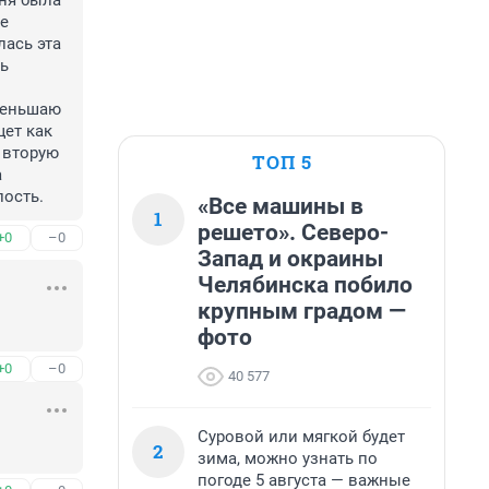
ня была 
е 
ась эта 
ь 
еньшаю 
ет как 
 вторую 
ТОП 5
 
ость.
«Все машины в
1
решето». Северо-
+0
–0
Запад и окраины
Челябинска побило
крупным градом —
фото
+0
–0
40 577
Суровой или мягкой будет
2
зима, можно узнать по
погоде 5 августа — важные