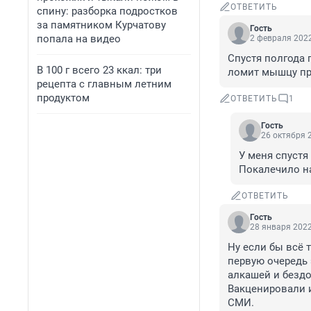
ОТВЕТИТЬ
спину: разборка подростков
за памятником Курчатову
Гость
попала на видео
2 февраля 2022
Спустя полгода 
В 100 г всего 23 ккал: три
ломит мышцу пре
рецепта с главным летним
продуктом
ОТВЕТИТЬ
1
Гость
26 октября 2
У меня спустя 
Покалечило на
ОТВЕТИТЬ
Гость
28 января 2022
Ну если бы всё 
первую очередь 
алкашей и бездо
Вакценировали и
СМИ.