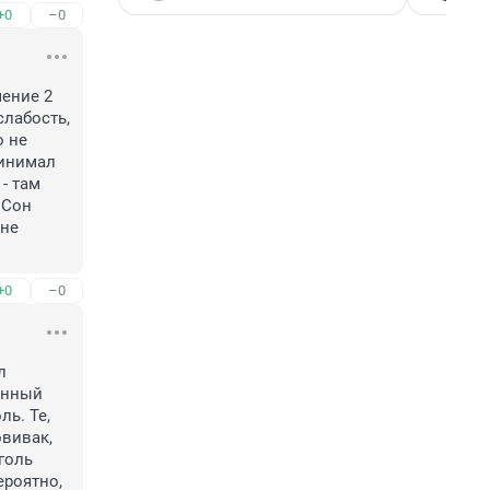
+0
–0
ение 2 
лабость, 
 не 
инимал 
- там 
Сон 
не 
+0
–0
 
янный 
ь. Те, 
вивак, 
оль 
роятно, 