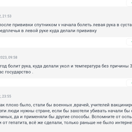
, 21:53
после прививки спутником v начала болеть левая рука в сустав
дплечья в левой руке куда делали прививку
023, 09:58
год болит рука, куда делали укол и температура без причины 3
с государство .
, 23:55
так плохо было, стали бы военных ,врачей, учителей вакциниро
эти люди нужны стране, если бы захотели убивать начали бы с
мных, да и применяли бы другие способы. Вспомните от оспы 
 от гепатита, всё же сделали, только раньше не было интернет