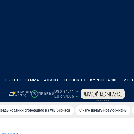
ТЕЛЕПРОГРАММА
АФИША
ГОРОСКОП
КУРСЫ ВАЛЮТ
ИГР
USD 81,41
СЕЙЧАС
3
ПРОБКИ
+17°C
EUR 94,06
ведь хозяйки сгоревшего на WB бизнеса
С чего начать новую жизнь