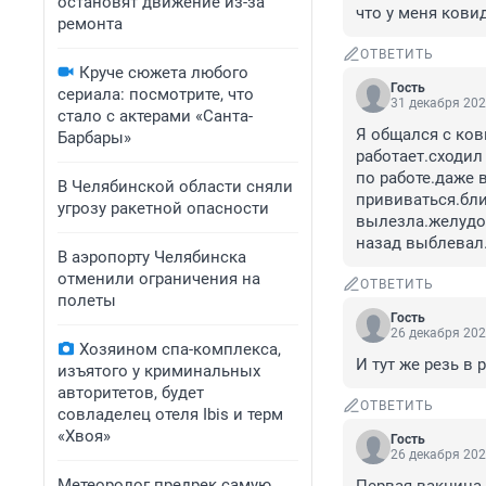
остановят движение из-за
что у меня ковид
ремонта
ОТВЕТИТЬ
Круче сюжета любого
Гость
сериала: посмотрите, что
31 декабря 202
стало с актерами «Санта-
Я общался с ков
Барбары»
работает.сходил
по работе.даже 
В Челябинской области сняли
прививаться.бли
угрозу ракетной опасности
вылезла.желудок
назад выблевал.
В аэропорту Челябинска
отменили ограничения на
ОТВЕТИТЬ
полеты
Гость
26 декабря 202
Хозяином спа-комплекса,
И тут же резь в
изъятого у криминальных
авторитетов, будет
ОТВЕТИТЬ
совладелец отеля Ibis и терм
«Хвоя»
Гость
26 декабря 202
Метеоролог предрек самую