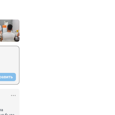
равить
а 