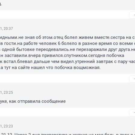
.
1, 20:37
идными.не зная об этом.отец болел живем вместе.сестра на с
 в гости.на работе человек 6 болело в разное время со всеми 
в одной бытовке переодевались.не перезаражали друг друга.не
н заставили.вчера привился.спутником.сегодня побочка 
 встал.блевал дальше чем видел.утренний завтрак с пару час
а тут на сайте нашел что побочка вощможная.
1, 23:25
 руке, как отправила сообщение
1, 23:23