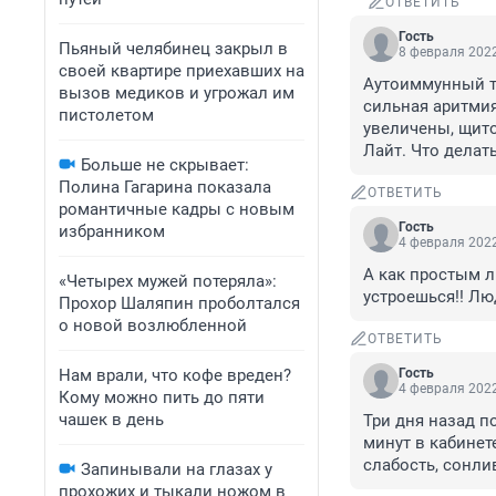
ОТВЕТИТЬ
Гость
Пьяный челябинец закрыл в
8 февраля 2022
своей квартире приехавших на
Аутоиммунный ти
вызов медиков и угрожал им
сильная аритмия
пистолетом
увеличены, щито
Лайт. Что делат
Больше не скрывает:
Полина Гагарина показала
ОТВЕТИТЬ
романтичные кадры с новым
Гость
избранником
4 февраля 2022
А как простым л
«Четырех мужей потеряла»:
устроешься!! Люд
Прохор Шаляпин проболтался
о новой возлюбленной
ОТВЕТИТЬ
Нам врали, что кофе вреден?
Гость
4 февраля 2022
Кому можно пить до пяти
чашек в день
Три дня назад п
минут в кабинет
слабость, сонли
Запинывали на глазах у
прохожих и тыкали ножом в