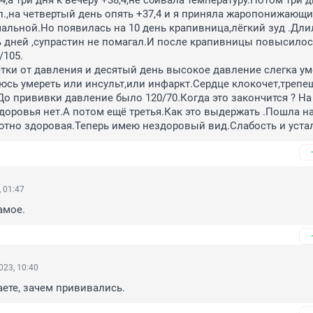
4,а три дня к вечеру +38,4,не сбивала температуру.Потом три д
.,на четвертый день опять +37,4 и я приняла жаропонижающи
мальной.Но появилась на 10 день крапивница,лёгкий зуд .Длил
 дней ,супрастин не помагал.И после крапивницы повысилос
105.

ки от давления и десятый день высокое давление слегка ум
юсь умереть или инсульт,или инфаркт.Сердце клокочет,трепещ
До прививки давление было 120/70.Когда это закончится ? На
доровья нет.А потом ещё третья.Как это выдержать .Пошла на
тно здоровая.Теперь имею нездоровый вид.Слабость и устал
 01:47
амое.
023, 10:40
аете, зачем прививались.