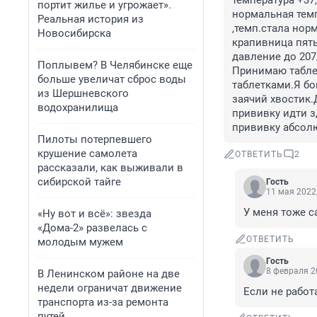
температура +37,
портит жилье и угрожает».
нормальная темп
Реальная история из
,темп.стала нор
Новосибирска
крапивница пять
давление до 207/
Поплывем? В Челябинске еще
Принимаю таблет
больше увеличат сброс воды
таблетками.Я бо
из Шершневского
заячий хвостик.
водохранилища
прививку идти з
прививку абсолю
Пилоты потерпевшего
крушение самолета
ОТВЕТИТЬ
2
рассказали, как выживали в
сибирской тайге
Гость
11 мая 2022,
У меня тоже с
«Ну вот и всё»: звезда
«Дома-2» развелась с
ОТВЕТИТЬ
молодым мужем
Гость
8 февраля 2
В Ленинском районе на две
недели ограничат движение
Если не работ
транспорта из-за ремонта
путей