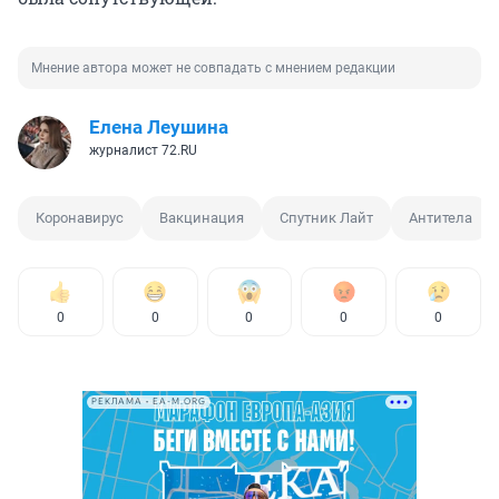
Мнение автора может не совпадать с мнением редакции
Елена Леушина
журналист 72.RU
Коронавирус
Вакцинация
Спутник Лайт
Антитела
0
0
0
0
0
РЕКЛАМА • EA-M.ORG