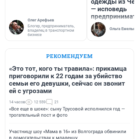
одежды из Чел
— исповедь
предпринимат
Олег Арефьев
Блогер, предприниматель,
Ольга Емельян
владелец в транспортном
бизнесе
РЕКОМЕНДУЕМ
«Это тот, кого ты травила»: прикамца
приговорили к 22 годам за убийство
семьи его девушки, сейчас он звонит
ей с угрозами
14 часов
12 559
21
«Все еще в шоке»: сыну Трусовой исполнился год —
трогательный пост и фото
Участницу шоу «Мама в 16» из Волгограда обвинили
в домогательствах к младенцу