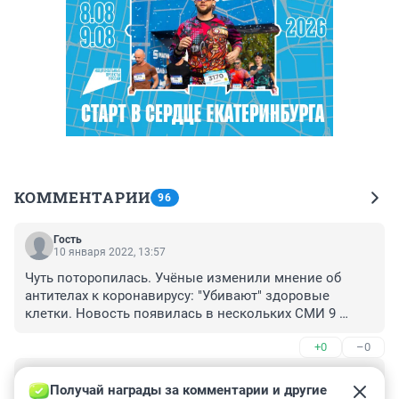
КОММЕНТАРИИ
96
Гость
10 января 2022, 13:57
Чуть поторопилась. Учёные изменили мнение об 
антителах к коронавирусу: "Убивают" здоровые 
клетки. Новость появилась в нескольких СМИ 9 
января.
+0
–0
Гость
10 января 2022, 11:03
Получай награды за комментарии и другие 