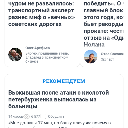
чудом не развалилось:
победить». О ч
транспортный эксперт
главный блокб
разнес миф о «вечных»
этого года, ко
советских дорогах
бьет рекорды 
прокате: честн
отзыв на «Оди
Нолана
Олег Арефьев
Блогер, предприниматель,
Стас Соколов
владелец в транспортном
Эксперт
бизнесе
РЕКОМЕНДУЕМ
Выжившая после атаки с кислотой
петербурженка выписалась из
больницы
14 часов
6 577
Обсудить
«Мне должны 17 млн, но банку плачу я»: почему в