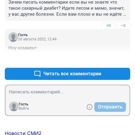
Зачем писать комментарии если вы не знаете что 
такое сахарный диабет? Идите лесом и мимо, значит, 
у вас другие болезни. Если вам плохо и вы не идёте к 
врачу - это ваш личный выбор. Болейте сколько 
+0
–0
хотите и как хотите. Диагноз поставит 
патологоанатом, но вы не узнаете как можно было 
Гость
прожить дольше. 

26 августа 2022, 12:44
 Спасибо за статью, Гульнара! Нам, действительно, 
Ноу коммент
нужно больше обращать внимания на своё 
состояние. Жизнь-то дана всего одна. Люди, берегите 
+0
–0
себя и своих близких.
Читать все комментарии
Гость
Отправить
Войти
Новости СМИ2