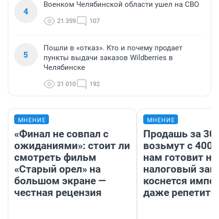
Военком Челябинской области ушел на СВО
4
21 359
107
Пошли в «отказ». Кто и почему продает
5
пункты выдачи заказов Wildberries в
Челябинске
21 010
192
МНЕНИЕ
МНЕНИЕ
«Финал не совпал с
Продашь за 300
ожиданиями»: стоит ли
возьмут с 4000
смотреть фильм
нам готовит н
«Старый орел» на
налоговый зако
большом экране —
коснется импор
честная рецензия
даже репетито