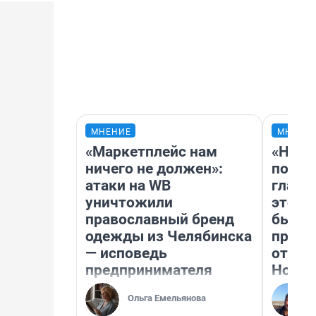
МНЕНИЕ
МНЕНИ
«Маркетплейс нам
«Нико
ничего не должен»:
побед
атаки на WB
главн
уничтожили
этого
православный бренд
бьет 
одежды из Челябинска
прока
— исповедь
отзыв
предпринимателя
Нолан
Ольга Емельянова