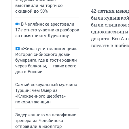
выставили на торги со
42-летняя менед
скидкой до 50%
была худышкой.
В Челябинске арестовали
были слишком ху
17-летнего участника разборок
одноклассницы 
за памятником Курчатову
декрета. Вес Ан
влезать в люби
«Жила тут интеллигенция».
История сибирского дома-
бумеранга, где в гости ходили
через балконы, — таких всего
два в России
Самый сексуальный мужчина
Турции: чем Омер из
«Клюквенного щербета»
покорил женщин
Задержанного за педофилию
тренера из Челябинска
отправили в изолятор