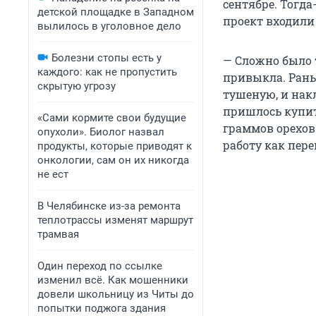
сентябре. Тогда
детской площадке в Западном
проект входили
вылилось в уголовное дело
Болезни стопы есть у
— Сложно было 
каждого: как не пропустить
привыкла. Рань
скрытую угрозу
тушеную, и накл
пришлось купит
«Сами кормите свои будущие
граммов орехов 
опухоли». Биолог назвал
работу как пере
продукты, которые приводят к
онкологии, сам он их никогда
не ест
В Челябинске из-за ремонта
теплотрассы изменят маршрут
трамвая
Один переход по ссылке
изменил всё. Как мошенники
довели школьницу из Читы до
попытки поджога здания