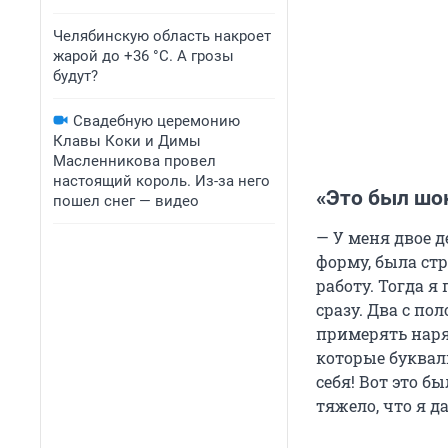
Челябинскую область накроет
жарой до +36 °C. А грозы
будут?
Свадебную церемонию
Клавы Коки и Димы
Масленникова провел
настоящий король. Из-за него
«Это был шо
пошел снег — видео
— У меня двое д
форму, была стр
работу. Тогда я
сразу. Два с по
примерять наря
которые букваль
себя! Вот это б
тяжело, что я д