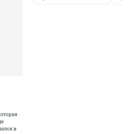
которая
де
ался в