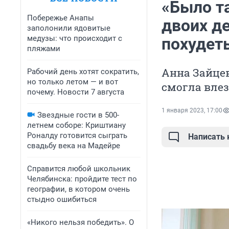
«Было та
Побережье Анапы
двоих де
заполонили ядовитые
медузы: что происходит с
похудеть
пляжами
Анна Зайцев
Рабочий день хотят сократить,
но только летом — и вот
смогла вле
почему. Новости 7 августа
1 января 2023, 17:00
Звездные гости в 500-
летнем соборе: Криштиану
Роналду готовится сыграть
Написать
свадьбу века на Мадейре
Справится любой школьник
Челябинска: пройдите тест по
географии, в котором очень
стыдно ошибиться
«Никого нельзя победить». О