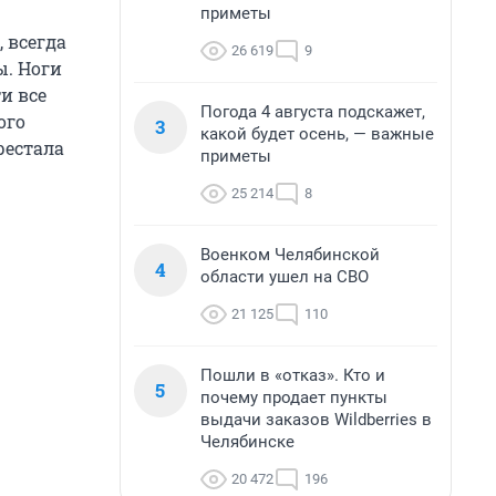
приметы
 всегда
26 619
9
ы. Ноги
и все
Погода 4 августа подскажет,
ого
3
какой будет осень, — важные
рестала
приметы
25 214
8
Военком Челябинской
4
области ушел на СВО
21 125
110
Пошли в «отказ». Кто и
5
почему продает пункты
выдачи заказов Wildberries в
Челябинске
20 472
196