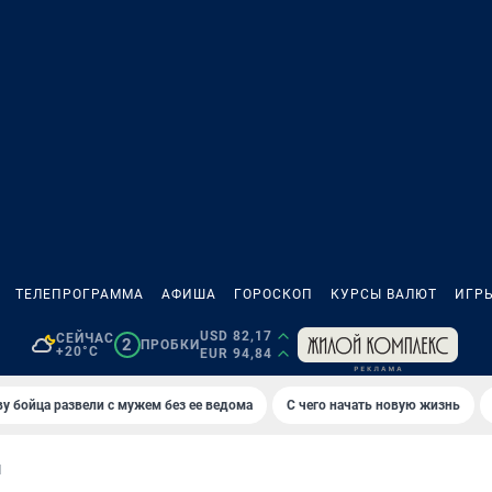
ТЕЛЕПРОГРАММА
АФИША
ГОРОСКОП
КУРСЫ ВАЛЮТ
ИГР
USD 82,17
СЕЙЧАС
2
ПРОБКИ
+20°C
EUR 94,84
у бойца развели с мужем без ее ведома
С чего начать новую жизнь
И