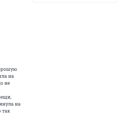
хорошую
шла на
о не
а
вещи,
тянула на
о так