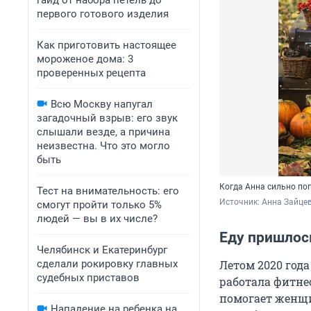
гайд от набора петель до
первого готового изделия
Как приготовить настоящее
мороженое дома: 3
проверенных рецепта
Всю Москву напугал
загадочный взрыв: его звук
слышали везде, а причина
неизвестна. Что это могло
быть
Когда Анна сильно поп
Тест на внимательность: его
Источник: 
Анна Зайцев
смогут пройти только 5%
людей — вы в их числе?
Еду пришлос
Челябинск и Екатеринбург
сделали рокировку главных
Летом 2020 год
судебных приставов
работала фитнес
помогает женщи
Нападение на ребенка на