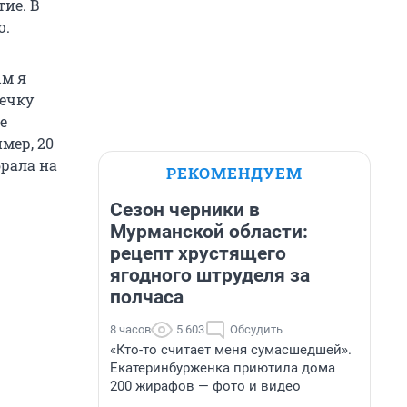
тие. В
ю.
ым я
шечку
е
мер, 20
брала на
РЕКОМЕНДУЕМ
Сезон черники в
Мурманской области:
рецепт хрустящего
ягодного штруделя за
полчаса
8 часов
5 603
Обсудить
«Кто-то считает меня сумасшедшей».
Екатеринбурженка приютила дома
200 жирафов — фото и видео