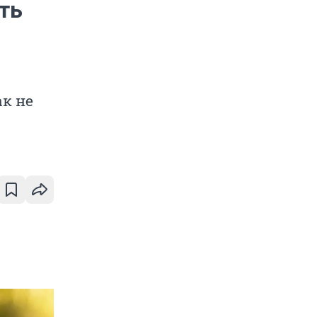
ть
ак не