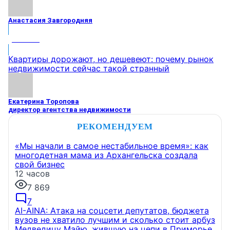
Анастасия Завгородняя
МНЕНИЕ
Квартиры дорожают, но дешевеют: почему рынок
недвижимости сейчас такой странный
Екатерина Торопова
директор агентства недвижимости
РЕКОМЕНДУЕМ
«Мы начали в самое нестабильное время»: как
многодетная мама из Архангельска создала
свой бизнес
12 часов
7 869
7
AI-AINA: Атака на соцсети депутатов, бюджета
вузов не хватило лучшим и сколько стоит арбуз
Медведицу Майю, жившую на цепи в Приморье,