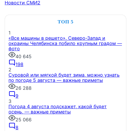
Новости СМИ2
ТОП 5
1
«Все машины в решето». Северо-Запад и
окраины Челябинска побило крупным градом —
фото
40 645
198
2
Суровой или мягкой будет зима, можно узнать
по погоде 5 августа — важные приметы
26 288
9
3
Погода 4 августа подскажет, какой будет
осень, — важные приметы
25 066
8