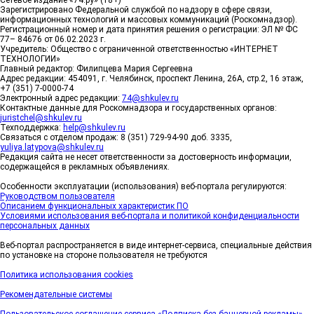
Зарегистрировано Федеральной службой по надзору в сфере связи,
информационных технологий и массовых коммуникаций (Роскомнадзор).
Регистрационный номер и дата принятия решения о регистрации: ЭЛ № ФС
77– 84676 от 06.02.2023 г.
Учредитель: Общество с ограниченной ответственностью «ИНТЕРНЕТ
ТЕХНОЛОГИИ»
Главный редактор: Филипцева Мария Сергеевна
Адрес редакции: 454091, г. Челябинск, проспект Ленина, 26А, стр.2, 16 этаж,
+7 (351) 7-0000-74
Электронный адрес редакции:
74@shkulev.ru
Контактные данные для Роскомнадзора и государственных органов:
juristchel@shkulev.ru
Техподдержка:
help@shkulev.ru
Связаться с отделом продаж: 8 (351) 729-94-90 доб. 3335,
yuliya.latypova@shkulev.ru
Редакция сайта не несет ответственности за достоверность информации,
содержащейся в рекламных объявлениях.
Особенности эксплуатации (использования) веб-портала регулируются:
Руководством пользователя
Описанием функциональных характеристик ПО
Условиями использования веб-портала и политикой конфиденциальности
персональных данных
Веб-портал распространяется в виде интернет-сервиса, специальные действия
по установке на стороне пользователя не требуются
Политика использования cookies
Рекомендательные системы
Пользовательское соглашение сервиса «Подписка без баннерной рекламы»