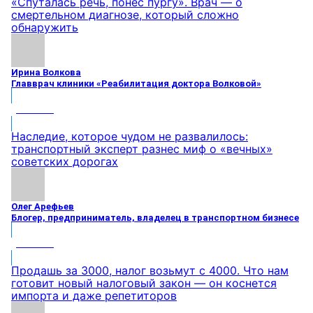
«Спуталась речь, понес пургу». Врач — о
смертельном диагнозе, который сложно
обнаружить
Ирина Волкова
Главврач клиники «Реабилитация доктора Волковой»
МНЕНИЕ
Наследие, которое чудом не развалилось:
транспортный эксперт разнес миф о «вечных»
советских дорогах
Олег Арефьев
Блогер, предприниматель, владелец в транспортном бизнесе
МНЕНИЕ
Продашь за 3000, налог возьмут с 4000. Что нам
готовит новый налоговый закон — он коснется
импорта и даже репетиторов