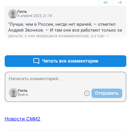
+0
–0
Гость
4 апреля 2023, 21:18
"Лучше, чем в России, нигде нет врачей, — отметил 
Андрей Звонков. — И там они все работают только за 
деньги, у них медицина коммерческая, а у нас — 
социальная и достаточно квалифицированная, чтобы 
+1
–0
обеспечить Романа необходимой помощью."

Пытался тут записаться к ЛОР-у на прием, прошел 
Читать все комментарии
несколько этапов квеста, ПЛЮНУЛ и пошел в 
платную. Потому что эти издевательства выносить 
невозможно. Кому этот товарищ втирает, что у нас 
все прекрасно с медициной, если почти все так или 
иначе сталкивались лично, и знают, что это такое?
Гость
Отправить
Войти
Новости СМИ2