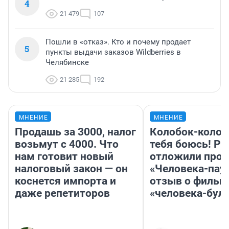
4
21 479
107
Пошли в «отказ». Кто и почему продает
5
пункты выдачи заказов Wildberries в
Челябинске
21 285
192
МНЕНИЕ
МНЕНИЕ
Продашь за 3000, налог
Колобок-колобо
возьмут с 4000. Что
тебя боюсь! Ра
нам готовит новый
отложили прок
налоговый закон — он
«Человека-пау
коснется импорта и
отзыв о фильм
даже репетиторов
«человека-бул