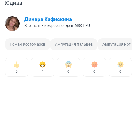
Юдина.
Динара Кафискина
Внештатный корреспондент MSK1.RU
Роман Костомаров
Ампутация пальцев
Ампутация ног
0
1
0
0
0