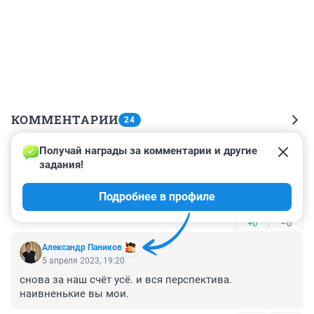
КОММЕНТАРИИ
24
Получай награды за комментарии и другие 
Гость
7 апреля 2023, 00:01
задания!
Что за конъюнктурная мерзость в статье? На кого 
Подробнее в профиле
рассчитано? Роману скорейшего выздоровления!
+0
–0
Александр Паников
5 апреля 2023, 19:20
снова за наш счёт усё. и вся перспектива. 
наивненькие вы мои.