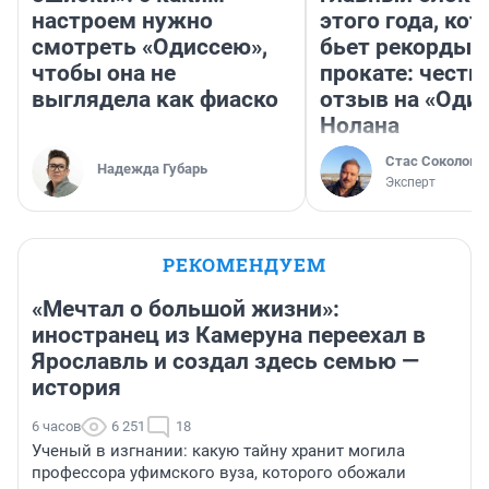
настроем нужно
этого года, ко
смотреть «Одиссею»,
бьет рекорды 
чтобы она не
прокате: честн
выглядела как фиаско
отзыв на «Оди
Нолана
Стас Соколов
Надежда Губарь
Эксперт
РЕКОМЕНДУЕМ
«Мечтал о большой жизни»:
иностранец из Камеруна переехал в
Ярославль и создал здесь семью —
история
6 часов
6 251
18
Ученый в изгнании: какую тайну хранит могила
профессора уфимского вуза, которого обожали