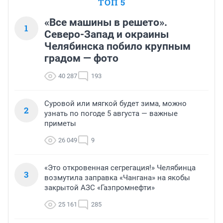
ТОП 5
«Все машины в решето».
1
Северо-Запад и окраины
Челябинска побило крупным
градом — фото
40 287
193
Суровой или мягкой будет зима, можно
2
узнать по погоде 5 августа — важные
приметы
26 049
9
«Это откровенная сегрегация!» Челябинца
3
возмутила заправка «Чангана» на якобы
закрытой АЗС «Газпромнефти»
25 161
285