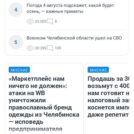
Погода 4 августа подскажет, какой будет
4
осень, — важные приметы
25 005
8
Военком Челябинской области ушел на СВО
5
20 399
109
МНЕНИЕ
МНЕНИЕ
«Маркетплейс нам
Продашь за 300
ничего не должен»:
возьмут с 4000
атаки на WB
нам готовит н
уничтожили
налоговый зако
православный бренд
коснется импор
одежды из Челябинска
даже репетито
— исповедь
предпринимателя