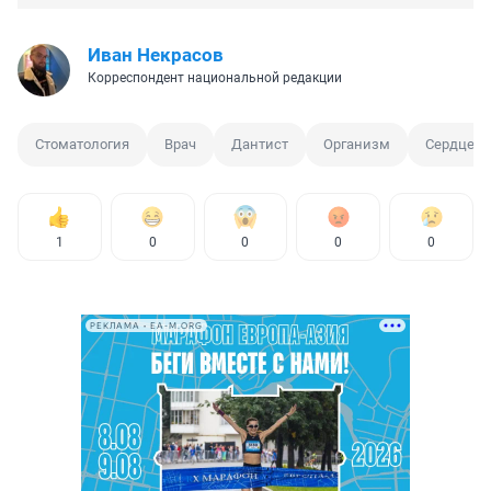
Иван Некрасов
Корреспондент национальной редакции
Стоматология
Врач
Дантист
Организм
Сердце
1
0
0
0
0
РЕКЛАМА • EA-M.ORG