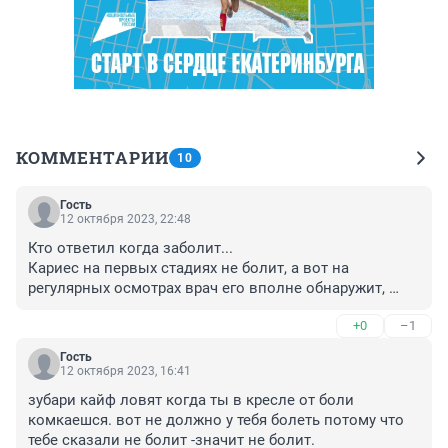
КОММЕНТАРИИ
10
Гость
12 октября 2023, 22:48
Кто ответил когда заболит...

Кариес на первых стадиях не болит, а вот на 
регулярных осмотрах врач его вполне обнаружит, 
даже при микроскопическом кариесе уже вонь во рту, 
+0
–1
как можно ждать пока заболит. 😬🤔
Гость
12 октября 2023, 16:41
зубари кайф ловят когда ты в кресле от боли 
комкаешся. вот не должно у тебя болеть потому что 
тебе сказали не болит -значит не болит.