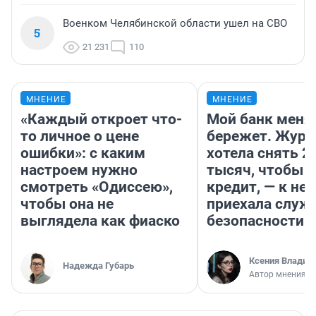
Военком Челябинской области ушел на СВО
5
21 231
110
МНЕНИЕ
МНЕНИЕ
«Каждый откроет что-
Мой банк меня
то личное о цене
бережет. Журн
ошибки»: с каким
хотела снять 2
настроем нужно
тысяч, чтобы п
смотреть «Одиссею»,
кредит, — к не
чтобы она не
приехала служ
выглядела как фиаско
безопасности
Ксения Владим
Надежда Губарь
Автор мнения