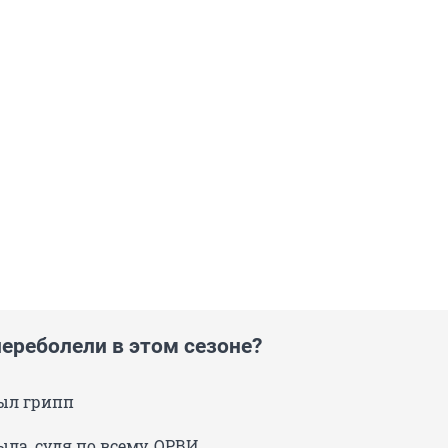
переболели в этом сезоне?
был грипп
была, судя по всему, ОРВИ