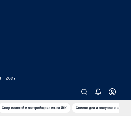
Ы
ZODY
Спор властей и застройщика из-за ЖК
Список дел и покупок к школе