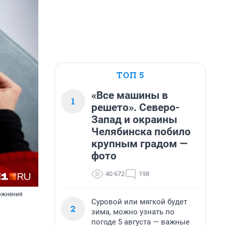
ТОП 5
«Все машины в
1
решето». Северо-
Запад и окраины
Челябинска побило
крупным градом —
фото
40 672
198
ложнения
Суровой или мягкой будет
2
зима, можно узнать по
погоде 5 августа — важные