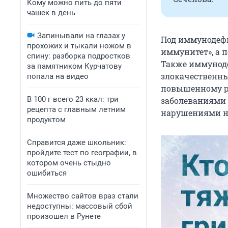
Кому можно пить до пяти
чашек в день
Запинывали на глазах у
Под иммунодеф
прохожих и тыкали ножом в
иммунитет», а 
спину: разборка подростков
Также иммуноде
за памятником Курчатову
злокачественны
попала на видео
повышенному р
В 100 г всего 23 ккал: три
заболеваниями 
рецепта с главным летним
нарушениями не
продуктом
Справится даже школьник:
пройдите тест по географии, в
котором очень стыдно
ошибиться
Множество сайтов враз стали
недоступны: массовый сбой
произошел в Рунете