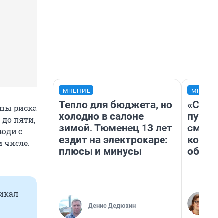
МНЕНИЕ
МНЕНИ
Тепло для бюджета, но
«Спут
ппы риска
холодно в салоне
пургу»
 до пяти,
зимой. Тюменец 13 лет
смерт
люди с
ездит на электрокаре:
котор
 числе.
плюсы и минусы
обнар
икал
Денис Дедюхин