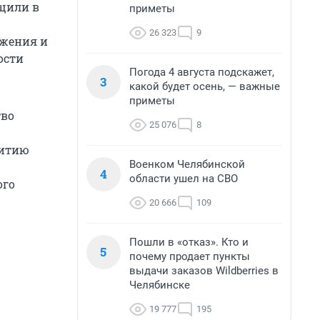
бщили в
приметы
26 323
9
ажения и
ости
Погода 4 августа подскажет,
3
какой будет осень, — важные
приметы
тво
25 076
8
витию
Военком Челябинской
4
области ушел на СВО
ого
20 666
109
Пошли в «отказ». Кто и
5
почему продает пункты
выдачи заказов Wildberries в
Челябинске
19 777
195