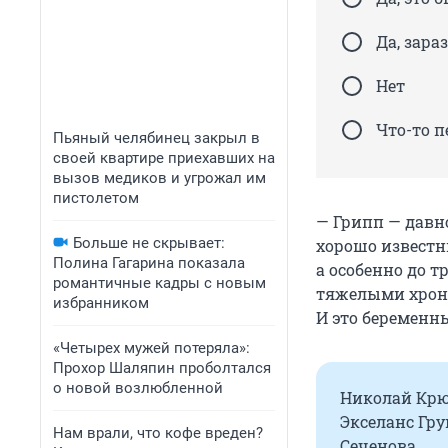
Да, зара
Нет
Что-то п
Пьяный челябинец закрыл в
своей квартире приехавших на
вызов медиков и угрожал им
пистолетом
— Грипп — давно
Больше не скрывает:
хорошо известн
Полина Гагарина показала
а особенно до т
романтичные кадры с новым
тяжелыми хрони
избранником
И это беремен
«Четырех мужей потеряла»:
Прохор Шаляпин проболтался
о новой возлюбленной
Николай Крю
Экселанс Гру
Нам врали, что кофе вреден?
Сеченова.