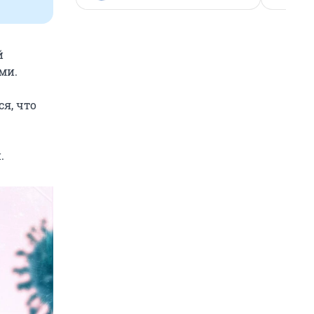
й
ми.
я, что
.