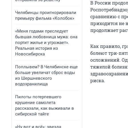
В России продо
Роспотребнадзор
Челябинцы проигнорировали
сравнению с пр
премьеру фильма «Колобок»
приходится не н
продолжает рас
«Меня годами преследует
бывшая любовница мужа: она
портит жилье и угрожает».
Как правило, г
Реальная история из
болеют три-пять
Новосибирска
осложнений. Од
тяжелой болезн
Поплывем? В Челябинске еще
больше увеличат сброс воды
здравоохранени
из Шершневского
риска.
водохранилища
Пилоты потерпевшего
крушение самолета
рассказали, как выживали в
сибирской тайге
«Ну вот и всё»: звезда