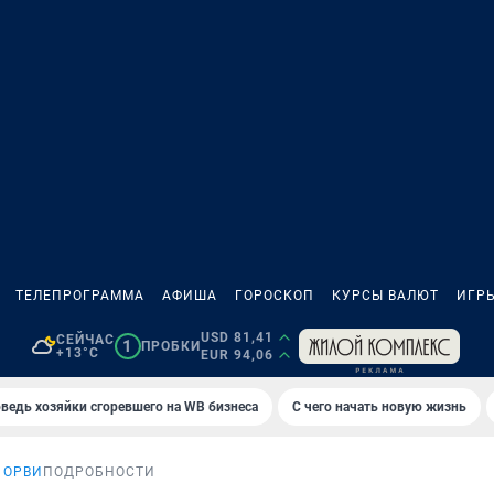
ТЕЛЕПРОГРАММА
АФИША
ГОРОСКОП
КУРСЫ ВАЛЮТ
ИГР
USD 81,41
СЕЙЧАС
1
ПРОБКИ
+13°C
EUR 94,06
ведь хозяйки сгоревшего на WB бизнеса
С чего начать новую жизнь
 ОРВИ
ПОДРОБНОСТИ