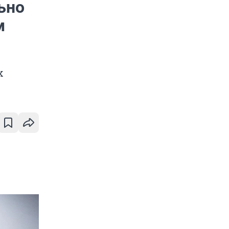
ьно
м
х