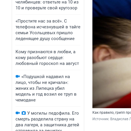
челябинцев: ответьте на 10 из
10 и проверьте свой кругозор
«Простите нас за всё». С
телефона исчезнувшей в тайге
семьи Усольцевых пришло
леденящее душу сообщение
Кому признаются в любви, а
кому разобьют сердце:
любовный гороскоп на август
«Подушкой надавил на
лицо, чтобы не кричала»:
жених из Липецка убил
модель и год возил ее труп в
чемодане
У могилы педофила. Его
Как правило, грипп пр
смерть разделила страну на
Источник: 
Владислав Л
два лагеря, а защитника детей
отправила за решетку